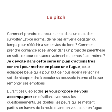
Le pitch
NOS ARTICLES ART ET DESIGN
rasse
Burano, la palette
Comment prendre du recul sur soi dans un quotidien
mne
de tous les
survolté? Est-ce normal de ne pas arriver à dégager du
superlatifs
temps pour réfléchir à ses envies de fond ? Comment
prendre confiance et se lancer dans un projet de parenthèse
en solitaire pour consacrer vraiment du temps à soi-même ?
Je dévoile dans cette série un plan d’actions très
concret pour mettre en place une fugue
, cette
échappée belle qui a pour but de nous aider à réfléchir à
soi, de réapprendre à écouter sa boussole interne et laisser
remonter ses émotions.
Durant ces 6 épisodes,
je vous propose de vous
accompagner
en détaillant avec vous les
questionnements, les doutes, les peurs qui se mettent
parfois en travers de la route quand on veut partir en fugue.