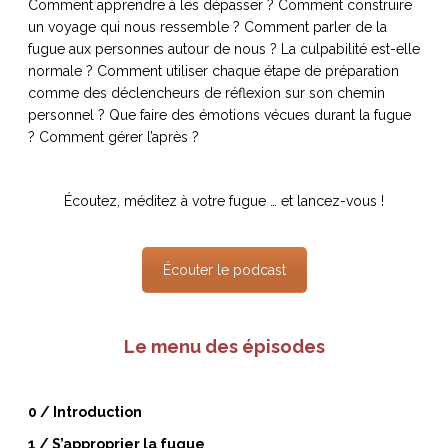
Comment apprendre à les dépasser ? Comment construire
ART DE VIVRE ITALIEN
un voyage qui nous ressemble ? Comment parler de la
on du
Notre palette
fugue aux personnes autour de nous ? La culpabilité est-elle
marbré
Virtuosa Venezia
normale ? Comment utiliser chaque étape de préparation
comme des déclencheurs de réflexion sur son chemin
personnel ? Que faire des émotions vécues durant la fugue
? Comment gérer l’après ?
Écoutez, méditez à votre fugue … et lancez-vous !
Écouter le podcast
Le menu des épisodes
S ART ET DESIGN
Florentine
0 / Introduction
1 / S’approprier la fugue