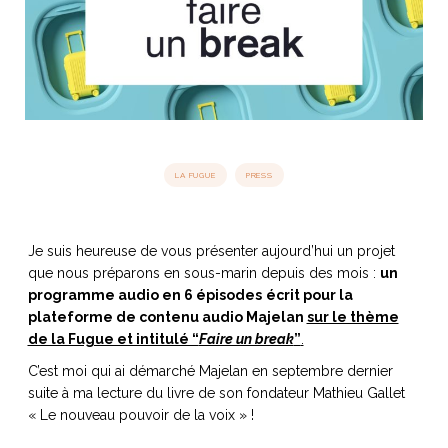
idéos
SANAT
AGE ITALIEN
LE DÉCOR ITALIEN
SUBLIME !
 DEMAIN
NCONTRER
LIRE
OYAGER
YSELF AND I
WEBSERIE
LA FUGUE
PRESS
 ET FUGUEUSES
 journal
Dolce Follia
ian
joie de vivre
TALIEN
ARTISANAT ITALIEN
ignages
e bord
LIRE
IEW, Lucia
Les cuirs de
Je suis heureuse de vous présenter aujourd’hui un projet
outils
Toscane
que nous préparons en sous-marin depuis des mois :
un
programme audio en 6 épisodes
écrit pour la
plateforme de contenu audio Majelan
sur le thème
de la Fugue et intitulé “
Faire un break
”
.
C’est moi qui ai démarché Majelan en septembre dernier
suite à ma lecture du livre de son fondateur Mathieu Gallet
« Le nouveau pouvoir de la voix » !