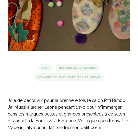
idéos
SANAT
AGE ITALIEN
LE DÉCOR ITALIEN
SUBLIME !
 DEMAIN
NCONTRER
LIRE
OYAGER
YSELF AND I
WEBSERIE
 ET FUGUEUSES
 journal
Dolce Follia
ian
joie de vivre
TALIEN
ARTISANAT ITALIEN
ignages
e bord
EVENT
NOS ADRESSES À FLORENCE
LIRE
IEW, Lucia
Les cuirs de
NOS ADRESSES SHOPPING ET DÉCO À FLORENCE
outils
Toscane
Joie de découvrir pour la première fois le salon Pitti Bimbo!
J’ai réussi à lâcher Leone pendant 1h30 pour m’immerger
dans les marques petites et grandes présentées à ce salon
bi-annuel à la Fortezza à Florence. Voilà quelques trouvailles
Made in Italy qui ont fait fondre mon petit cœur.