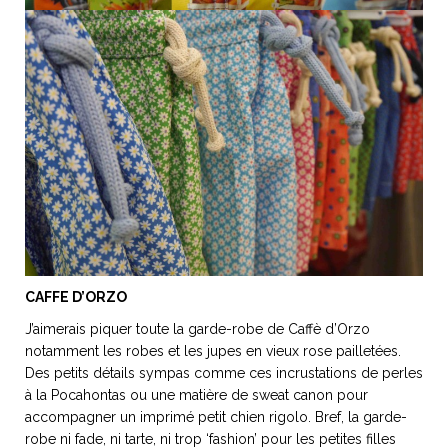
CAFFE D’ORZO
J’aimerais piquer toute la garde-robe de Caffè d’Orzo
notamment les robes et les jupes en vieux rose pailletées.
Des petits détails sympas comme ces incrustations de perles
à la Pocahontas ou une matière de sweat canon pour
accompagner un imprimé petit chien rigolo. Bref, la garde-
robe ni fade, ni tarte, ni trop ‘fashion’ pour les petites filles