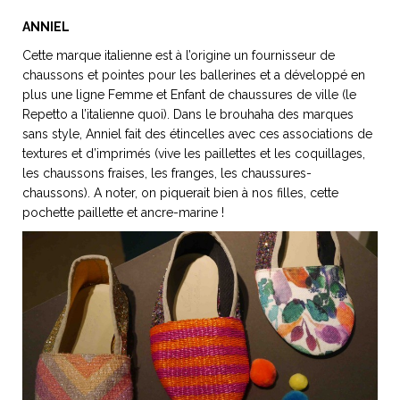
ANNIEL
Cette marque italienne est à l’origine un fournisseur de
chaussons et pointes pour les ballerines et a développé en
NOS ARTICLES ART ET DESIGN
plus une ligne Femme et Enfant de chaussures de ville (le
rasse
Burano, la palette
Repetto a l’italienne quoi). Dans le brouhaha des marques
sans style, Anniel fait des étincelles avec ces associations de
mne
de tous les
textures et d’imprimés (vive les paillettes et les coquillages,
superlatifs
les chaussons fraises, les franges, les chaussures-
chaussons). A noter, on piquerait bien à nos filles, cette
pochette paillette et ancre-marine !