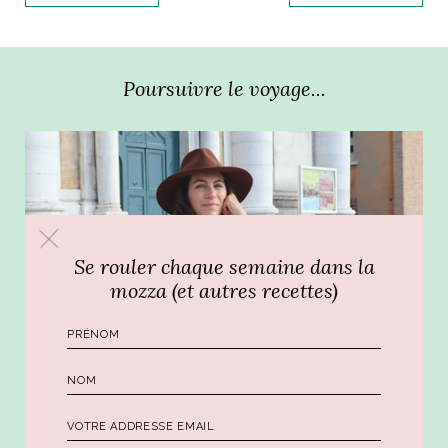
ART DE VIVRE ITALIEN
on du
Notre palette
marbré
Virtuosa Venezia
Poursuivre le voyage...
Se rouler chaque semaine dans la
mozza (et autres recettes)
S ART ET DESIGN
Florentine
BONS BAISERS DE