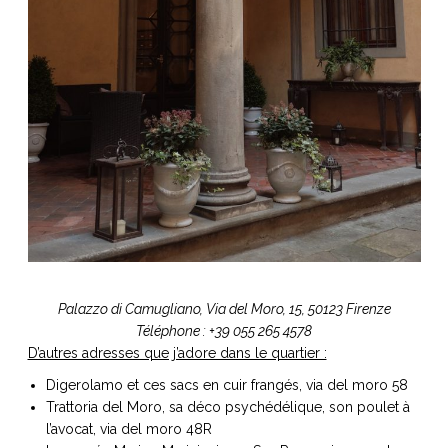
Palazzo di Camugliano, Via del Moro, 15, 50123 Firenze
Téléphone : +39 055 265 4578
D’autres adresses que j’adore dans le quartier :
Digerolamo et ces sacs en cuir frangés, via del moro 58
Trattoria del Moro, sa déco psychédélique, son poulet à
l’avocat, via del moro 48R