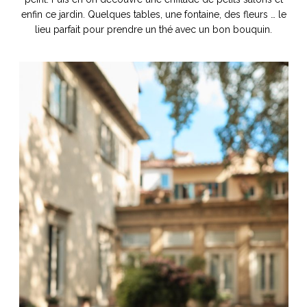
enfin ce jardin. Quelques tables, une fontaine, des fleurs … le
lieu parfait pour prendre un thé avec un bon bouquin.
NOS ARTICLES ART ET DESIGN
rasse
Burano, la palette
mne
de tous les
superlatifs