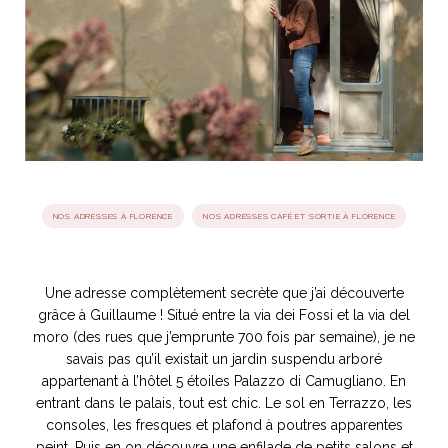
idéos
SANAT
AGE ITALIEN
LE DÉCOR ITALIEN
SUBLIME !
 DEMAIN
NCONTRER
LIRE
OYAGER
YSELF AND I
WEBSERIE
 ET FUGUEUSES
 journal
Dolce Follia
ian
joie de vivre
TALIEN
ARTISANAT ITALIEN
ignages
e bord
NOS ADRESSES À FLORENCE
NOS ADRESSES CAFÉ ET SORTIE À FLORENCE
LIRE
IEW, Lucia
Les cuirs de
outils
Toscane
Une adresse complètement secrète que j’ai découverte
grâce à Guillaume ! Situé entre la via dei Fossi et la via del
moro (des rues que j’emprunte 700 fois par semaine), je ne
savais pas qu’il existait un jardin suspendu arboré
appartenant à l’hôtel 5 étoiles Palazzo di Camugliano. En
entrant dans le palais, tout est chic. Le sol en Terrazzo, les
consoles, les fresques et plafond à poutres apparentes
peint. Puis en on découvre une enfilade de petits salons et