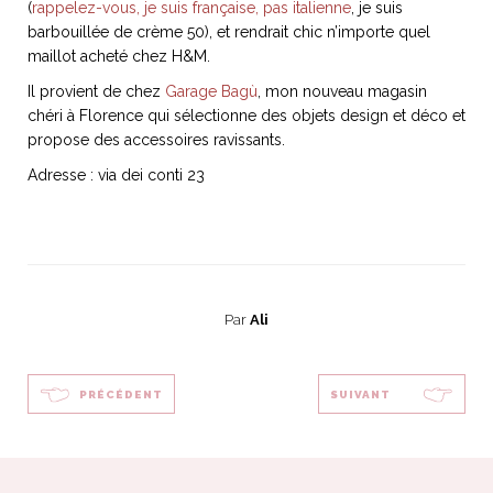
(
rappelez-vous, je suis française, pas italienne
, je suis
barbouillée de crème 50), et rendrait chic n’importe quel
maillot acheté chez H&M.
Il provient de chez
Garage Bagù
, mon nouveau magasin
NOS ARTICLES ART ET DESIGN
chéri à Florence qui sélectionne des objets design et déco et
propose des accessoires ravissants.
rasse
Burano, la palette
mne
de tous les
Adresse : via dei conti 23
superlatifs
Par
Ali
PRÉCÉDENT
SUIVANT