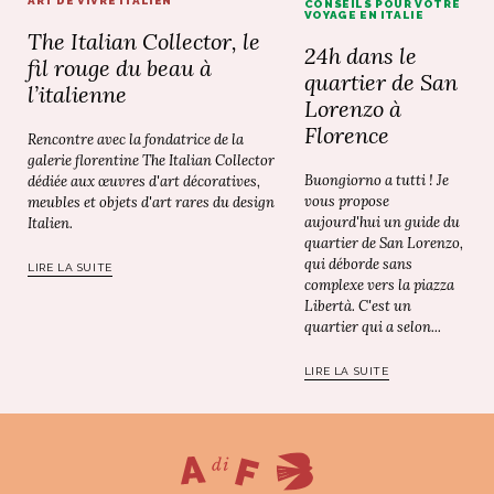
ART DE VIVRE ITALIEN
CONSEILS POUR VOTRE
VOYAGE EN ITALIE
The Italian Collector, le
24h dans le
fil rouge du beau à
quartier de San
l’italienne
Lorenzo à
Florence
Rencontre avec la fondatrice de la
galerie florentine The Italian Collector
Buongiorno a tutti ! Je
dédiée aux œuvres d'art décoratives,
vous propose
meubles et objets d'art rares du design
aujourd'hui un guide du
Italien.
quartier de San Lorenzo,
qui déborde sans
LIRE LA SUITE
complexe vers la piazza
Libertà. C'est un
quartier qui a selon...
LIRE LA SUITE