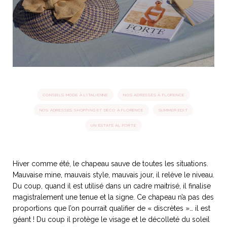
idéos
SANAT
AGE ITALIEN
LE DÉCOR ITALIEN
SUBLIME !
 DEMAIN
NCONTRER
LIRE
OYAGER
YSELF AND I
WEBSERIE
CONSEILS MODE À L'ITALIENNE
NOS ADRESSES À FLORENCE
 ET FUGUEUSES
 journal
Dolce Follia
ian
joie de vivre
TALIEN
ARTISANAT ITALIEN
ignages
e bord
NOS ADRESSES SHOPPING ET DÉCO À FLORENCE
SUMMER EDIT
LIRE
IEW, Lucia
Les cuirs de
UN ESTATE AL FORTE
outils
Toscane
Hiver comme été, le chapeau sauve de toutes les situations.
Mauvaise mine, mauvais style, mauvais jour, il relève le niveau.
Du coup, quand il est utilisé dans un cadre maitrisé, il finalise
magistralement une tenue et la signe. Ce chapeau n’a pas des
proportions que l’on pourrait qualifier de « discrètes »… il est
géant ! Du coup il protège le visage et le décolleté du soleil