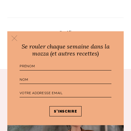
Par
Ali
Se rouler chaque semaine dans la
mozza (et autres recettes)
PRÉCÉDENT
SUIVANT
Poursuivre le voyage...