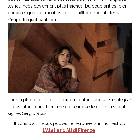
ART DE VIVRE ITALIEN
les journées deviennent plus fraîches. Du coup si il est bien
on du
Notre palette
coupé et que son motif est joli, il suffit pour « habiller »
marbré
Virtuosa Venezia
n’importe quel pantalon.
Pour la photo, on a joué le jeu du confort avec un simple jean
et des talons dans la même couleur que le denim, ils sont
S ART ET DESIGN
signés Sergio Rossi.
Florentine
Il vous plait ? Vous pouvez le retrouver sur mon eshop,
L’Atelier d’Ali di Firenze
!