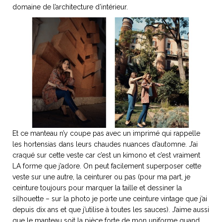
domaine de l’architecture d’intérieur.
NOS ARTICLES ART ET DESIGN
rasse
Burano, la palette
mne
de tous les
superlatifs
Et ce manteau n’y coupe pas avec un imprimé qui rappelle
les hortensias dans leurs chaudes nuances d’automne. J’ai
craqué sur cette veste car c’est un kimono et c’est vraiment
LA forme que j’adore. On peut facilement superposer cette
veste sur une autre, la ceinturer ou pas (pour ma part, je
ceinture toujours pour marquer la taille et dessiner la
silhouette – sur la photo je porte une ceinture vintage que j’ai
depuis dix ans et que j’utilise à toutes les sauces). J’aime aussi
que le manteau soit la pièce forte de mon uniforme quand