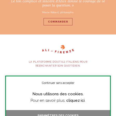
Le ton complice et sincère d’Alice donne le courage de se
poser la question. »
Marie Robert, philosophe
COMMANDER
LA PLATEFORME D’OUTILS ITALIENS POUR
RÉENCHANTER SON QUOTIDIEN.
SUIVEZ-NOUS
Continuer sans accepter
Nous utilisons des cookies.
À PROPOS
Pour en savoir plus,
cliquez ici
.
PRESSE
CONTACT
PARAMÈTRES DES COOKIES