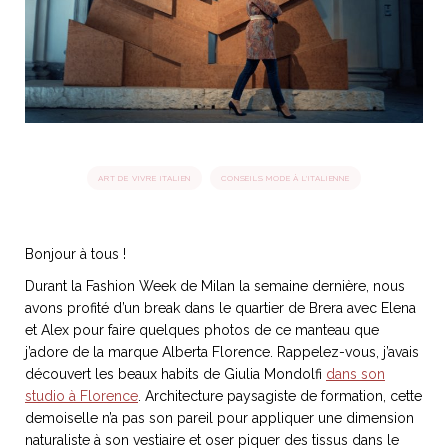
idéos
SANAT
AGE ITALIEN
LE DÉCOR ITALIEN
SUBLIME !
 DEMAIN
NCONTRER
LIRE
OYAGER
YSELF AND I
WEBSERIE
ART DE VIVRE ITALIEN
CONSEILS MODE À L'ITALIENNE
 ET FUGUEUSES
 journal
Dolce Follia
ian
joie de vivre
TALIEN
ARTISANAT ITALIEN
ignages
e bord
LIRE
IEW, Lucia
Les cuirs de
Bonjour à tous !
outils
Toscane
Durant la Fashion Week de Milan la semaine dernière, nous
avons profité d’un break dans le quartier de Brera avec Elena
et Alex pour faire quelques photos de ce manteau que
j’adore de la marque Alberta Florence. Rappelez-vous, j’avais
découvert les beaux habits de Giulia Mondolfi
dans son
studio à Florence
. Architecture paysagiste de formation, cette
demoiselle n’a pas son pareil pour appliquer une dimension
naturaliste à son vestiaire et oser piquer des tissus dans le