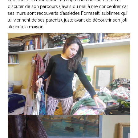
discuter de son parcours (j’avais du mal à me concentrer car
ses murs sont recouverts d’assiettes Fornasetti sublimes qui
lui viennent de ses parents), juste avant de découvrir son joli
atelier à la maison.
NOS ARTICLES ART ET DESIGN
rasse
Burano, la palette
mne
de tous les
superlatifs