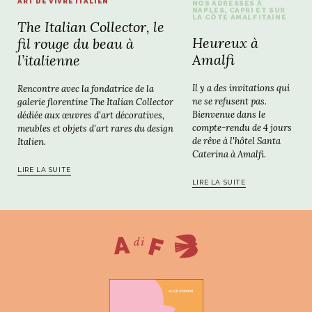
ART DE VIVRE ITALIEN
NOS ADRESSES À
NAPLES, CAPRI ET SUR
LA CÔTE AMALFITAINE
The Italian Collector, le
Heureux à
fil rouge du beau à
Amalfi
l’italienne
Il y a des invitations qui
Rencontre avec la fondatrice de la
ne se refusent pas.
galerie florentine The Italian Collector
Bienvenue dans le
dédiée aux œuvres d'art décoratives,
compte-rendu de 4 jours
meubles et objets d'art rares du design
de rêve à l'hôtel Santa
Italien.
Caterina à Amalfi.
LIRE LA SUITE
LIRE LA SUITE