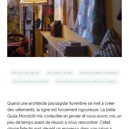
idéos
SANAT
AGE ITALIEN
LE DÉCOR ITALIEN
SUBLIME !
 DEMAIN
NCONTRER
LIRE
OYAGER
YSELF AND I
WEBSERIE
 ET FUGUEUSES
 journal
Dolce Follia
ian
joie de vivre
TALIEN
ARTISANAT ITALIEN
ignages
e bord
LIRE
IEW, Lucia
Les cuirs de
outils
ART DE VIVRE ITALIEN
ARTISANAT ITALIEN
CONSEILS MODE À L'ITALIENNE
Toscane
NOS ADRESSES À FLORENCE
NOS ADRESSES SHOPPING ET DÉCO À FLORENCE
Quand une architecte paysagiste florentine se met à créer
des vêtements, la ligne est forcement rigoureuse. La belle
Giulia Mondolfi m’a contactée en janvier et nous avons mis un
peu de temps avant de réussir à nous rencontrer. C’était
chose faite fin avril devant un espresso dans son salon à