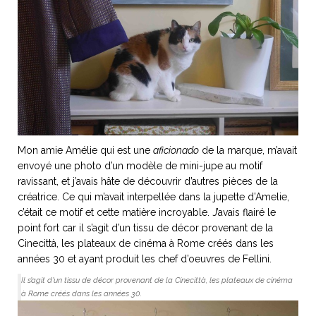
ART DE VIVRE ITALIEN
on du
Notre palette
marbré
Virtuosa Venezia
Mon amie Amélie qui est une
aficionado
de la marque, m’avait
envoyé une photo d’un modèle de mini-jupe au motif
ravissant, et j’avais hâte de découvrir d’autres pièces de la
créatrice. Ce qui m’avait interpellée dans la jupette d’Amelie,
c’était ce motif et cette matière incroyable. J’avais flairé le
point fort car il s’agit d’un tissu de décor provenant de la
Cinecittà, les plateaux de cinéma à Rome créés dans les
S ART ET DESIGN
années 30 et ayant produit les chef d’oeuvres de Fellini.
Florentine
Il s’agit d’un tissu de décor provenant de la Cinecittà, les plateaux de cinéma
à Rome créés dans les années 30.