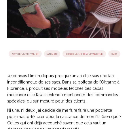
idéos
SANAT
AGE ITALIEN
LE DÉCOR ITALIEN
SUBLIME !
 DEMAIN
NCONTRER
LIRE
OYAGER
YSELF AND I
WEBSERIE
ART DE VIVRE ITALIEN
ATELIER
CONSEILS MODE À L'ITALIENNE
CUIR
 ET FUGUEUSES
 journal
Dolce Follia
ian
joie de vivre
TALIEN
ARTISANAT ITALIEN
ignages
e bord
LIRE
IEW, Lucia
Les cuirs de
outils
Je connais Dimitri depuis presque un an et je suis une fan
Toscane
inconditionnelle de ses sacs. Dans sa bottega de l’Oltrarno à
Florence, il produit ses modèles fétiches (les cabas
meccano) et je l’avais entendu mentionner des commandes
spéciales, du sur-mesure pour des clients.
Ni une, ni deux, j’ai décidé de me faire faire une pochette
pour m’auto-féliciter pour la naissance de mon fils (ben quoi?
Celles qui ont déjà accouché savent que cela vaut un