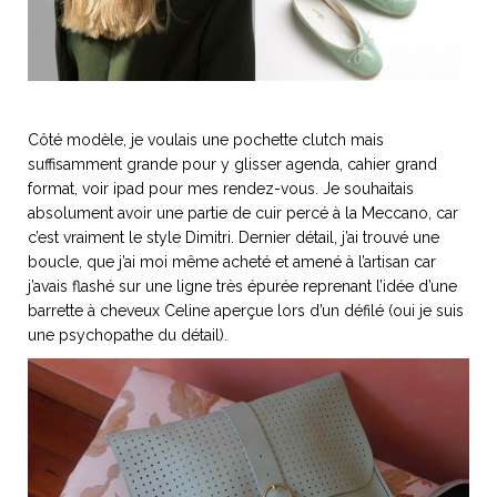
ART DE VIVRE ITALIEN
on du
Notre palette
marbré
Virtuosa Venezia
Côté modèle, je voulais une pochette clutch mais
suffisamment grande pour y glisser agenda, cahier grand
format, voir ipad pour mes rendez-vous. Je souhaitais
absolument avoir une partie de cuir percé à la Meccano, car
c’est vraiment le style Dimitri. Dernier détail, j’ai trouvé une
boucle, que j’ai moi même acheté et amené à l’artisan car
j’avais flashé sur une ligne très épurée reprenant l’idée d’une
barrette à cheveux Celine aperçue lors d’un défilé (oui je suis
une psychopathe du détail).
S ART ET DESIGN
Florentine