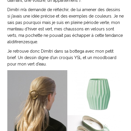
diamant, une voiture, un appartement! ).
Dimitri m’a demandé de réfléchir, de lui amener des dessins
si j’avais une idée précise et des exemples de couleurs. Je ne
sais pas pourquoi mais je suis en pleine période verte, mon
manteau d’hiver est vert, mes chaussons en velours sont
NOS ARTICLES ART ET DESIGN
verts, ma pochette ne pouvait pas échapper à cette tendance
rasse
Burano, la palette
alidifirenzesque.
mne
de tous les
Je retrouve donc Dimitri dans sa bottega avec mon petit
superlatifs
brief. Un dessin digne d’un croquis YSL et un moodboard
pour mon vert d’eau.