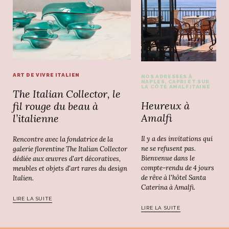
ART DE VIVRE ITALIEN
NOS ADRESSES À
NAPLES, CAPRI ET SUR
LA CÔTE AMALFITAINE
The Italian Collector, le
Heureux à
fil rouge du beau à
Amalfi
l’italienne
Il y a des invitations qui
Rencontre avec la fondatrice de la
ne se refusent pas.
galerie florentine The Italian Collector
Bienvenue dans le
dédiée aux œuvres d'art décoratives,
compte-rendu de 4 jours
meubles et objets d'art rares du design
de rêve à l'hôtel Santa
Italien.
Caterina à Amalfi.
LIRE LA SUITE
LIRE LA SUITE