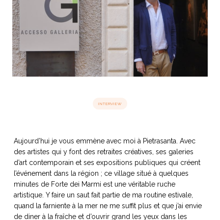
idéos
SANAT
AGE ITALIEN
LE DÉCOR ITALIEN
SUBLIME !
 DEMAIN
NCONTRER
LIRE
OYAGER
YSELF AND I
WEBSERIE
 ET FUGUEUSES
 journal
Dolce Follia
ian
joie de vivre
INTERVIEW
TALIEN
ARTISANAT ITALIEN
ignages
e bord
LIRE
IEW, Lucia
Les cuirs de
outils
Toscane
Aujourd’hui je vous emmène avec moi à Pietrasanta. Avec
des artistes qui y font des retraites créatives, ses galeries
d’art contemporain et ses expositions publiques qui créent
l’événement dans la région ; ce village situé à quelques
minutes de Forte dei Marmi est une véritable ruche
artistique. Y faire un saut fait partie de ma routine estivale,
quand la farniente à la mer ne me suffit plus et que j’ai envie
de diner à la fraîche et d’ouvrir grand les yeux dans les