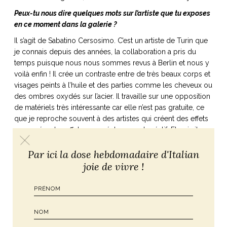
Peux-tu nous dire quelques mots sur l’artiste que tu exposes
en ce moment dans la galerie ?
Il s’agit de Sabatino Cersosimo. C’est un artiste de Turin que
je connais depuis des années, la collaboration a pris du
temps puisque nous nous sommes revus à Berlin et nous y
voilà enfin ! Il crée un contraste entre de très beaux corps et
visages peints à l’huile et des parties comme les cheveux ou
des ombres oxydés sur l’acier. Il travaille sur une opposition
de matériels très intéressante car elle n’est pas gratuite, ce
que je reproche souvent à des artistes qui créent des effets
pour créer des effets, sans réel concept créatif. Et puis il y a
tellement de détails : les double-bagues, l’expression dans
Par ici la dose hebdomadaire d'Italian
les regards, la douceur des corps …
joie de vivre !