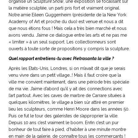
organisé un S
culpture Show
, une exposition se focalisant sur
la matière sculptée, un parti pris fort et vraiment original.
Notre amie Eileen Guggenheim (présidente de la New York
Academy of Art et proche du duo) est venue et nous a dit
que nous étions fous ! Mais cela a très bien marché et nous
avons vendu. J’aime ce dialogue entre les arts et ne pas me
« limiter » à un seul support. Les collectionneurs sont
ouverts à toute sorte de propositions y compris la sculpture.
Quel rapport entretiens-tu avec Pietrasanta la ville ?
Après les Etats-Unis, Londres, si on m’avait dit que je serais
venu vivre dans un petit village…! Mais il faut croire que la
ville me convient maintenant, dans une période très spéciale
de ma vie. J’aime d’abord qu’il y ait des connections avec
l’art partout. Avec les caves de marbre de Carrare situées à
quelques kilomètres, le village a bien sûr attiré en premier
lieu les sculpteurs, comme Henri Moore dans les années 50.
Puis ce fut le tour des galeristes de s’approprier la ville.
Depuis 10 ans c’est vraiment le boom. Enfin c’est un pur
bonheur de tout faire à pied, d’habiter à une minute montre
en main de la galerie, de connaître tous les commerçants !