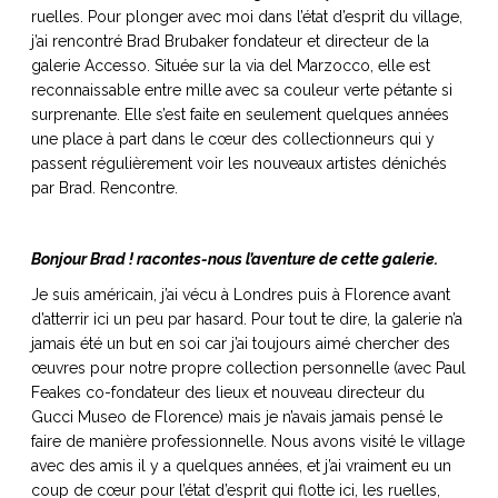
ruelles. Pour plonger avec moi dans l’état d’esprit du village,
j’ai rencontré Brad Brubaker fondateur et directeur de la
galerie Accesso. Située sur la via del Marzocco, elle est
reconnaissable entre mille avec sa couleur verte pétante si
NOS ARTICLES ART ET DESIGN
surprenante. Elle s’est faite en seulement quelques années
une place à part dans le cœur des collectionneurs qui y
rasse
Burano, la palette
passent régulièrement voir les nouveaux artistes dénichés
mne
de tous les
par Brad. Rencontre.
superlatifs
Bonjour Brad ! racontes-nous l’aventure de cette galerie.
Je suis américain, j’ai vécu à Londres puis à Florence avant
d’atterrir ici un peu par hasard. Pour tout te dire, la galerie n’a
jamais été un but en soi car j’ai toujours aimé chercher des
œuvres pour notre propre collection personnelle (avec Paul
Feakes co-fondateur des lieux et nouveau directeur du
Gucci Museo de Florence) mais je n’avais jamais pensé le
faire de manière professionnelle. Nous avons visité le village
avec des amis il y a quelques années, et j’ai vraiment eu un
coup de cœur pour l’état d’esprit qui flotte ici, les ruelles,