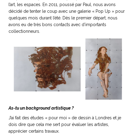
ART DE VIVRE ITALIEN
l’art, les espaces. En 2011, poussé par Paul, nous avons
décidé de tenter le coup avec une galerie « Pop Up » pour
on du
Notre palette
quelques mois durant l’été. Dès le premier départ, nous
marbré
Virtuosa Venezia
avons eu de très bons contacts avec d’importants
collectionneurs.
S ART ET DESIGN
As-tu un background artistique ?
Florentine
J’ai fait des études « pour moi » de dessin à Londres et je
dois dire que cela me sert pour évaluer les artistes,
apprécier certains travaux.