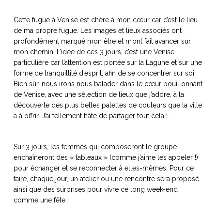
ART DE VIVRE ITALIEN
on du
Notre palette
Cette fugue à Venise est chère à mon cœur car c’est le lieu
marbré
Virtuosa Venezia
de ma propre fugue. Les images et lieux associés ont
profondément marqué mon être et m’ont fait avancer sur
mon chemin. L’idée de ces 3 jours, c’est une Venise
particulière car l’attention est portée sur la Lagune et sur une
forme de tranquillité d’esprit, afin de se concentrer sur soi.
Bien sûr, nous irons nous balader dans le cœur bouillonnant
de Venise, avec une sélection de lieux que j’adore, à la
découverte des plus belles palettes de couleurs que la ville
a à offrir. J’ai tellement hâte de partager tout cela !
Sur 3 jours, les femmes qui composeront le groupe
enchaîneront des « tableaux » (comme j’aime les appeler !)
pour échanger et se reconnecter à elles-mêmes. Pour ce
S ART ET DESIGN
faire, chaque jour, un atelier ou une rencontre sera proposé
Florentine
ainsi que des surprises pour vivre ce long week-end
comme une fête !