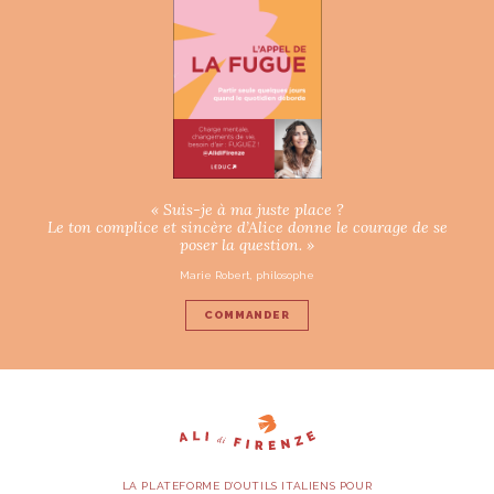
« Suis-je à ma juste place ?
Le ton complice et sincère d’Alice donne le courage de se
poser la question. »
Marie Robert, philosophe
COMMANDER
LA PLATEFORME D’OUTILS ITALIENS POUR