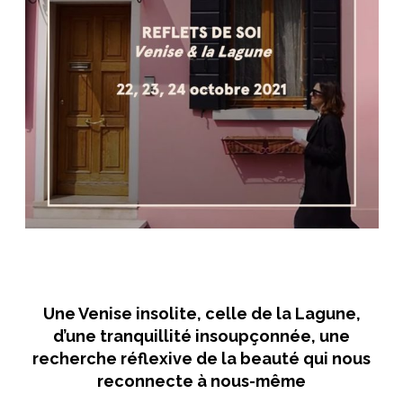
NOS ARTICLES ART ET DESIGN
rasse
Burano, la palette
mne
de tous les
superlatifs
Une Venise insolite, celle de la Lagune,
d’une tranquillité insoupçonnée, une
recherche réflexive de la beauté qui nous
reconnecte à nous-même