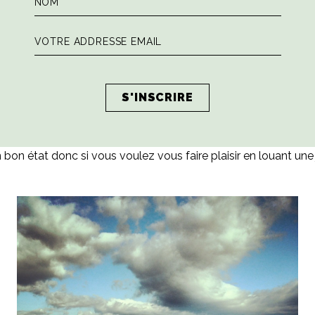
s aviez la chance de passer quelques jours dans la région =
perstrada Firenze-Sienne jusqu’à Sienne, puis de vous laisse
bon état donc si vous voulez vous faire plaisir en louant une jo