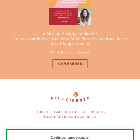
« Suis-je à ma juste place ?
Le ton complice et sincère d’Alice donne le courage de se
poser la question. »
Marie Robert, philosophe
COMMANDER
LA PLATEFORME D’OUTILS ITALIENS POUR
RÉENCHANTER SON QUOTIDIEN.
SUIVEZ-NOUS
Continuer sans accepter