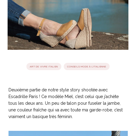
idéos
SANAT
AGE ITALIEN
LE DÉCOR ITALIEN
SUBLIME !
 DEMAIN
NCONTRER
LIRE
OYAGER
YSELF AND I
WEBSERIE
 ET FUGUEUSES
 journal
Dolce Follia
ian
joie de vivre
TALIEN
ARTISANAT ITALIEN
ignages
e bord
ART DE VIVRE ITALIEN
CONSEILS MODE À L'ITALIENNE
LIRE
IEW, Lucia
Les cuirs de
outils
Toscane
Deuxième partie de notre style story shootée avec
Escadrille Paris ! Ce modèle Miel, c’est celui que j’achète
tous les deux ans. Un peu de talon pour fuseler la jambe,
une couleur fraîche qui va avec toute ma garde-robe, c’est
vraiment un basique très féminin.