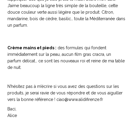
ART DE VIVRE ITALIEN
J’aime beaucoup la ligne très simple de la bouteille, cette
on du
Notre palette
douce couleur verte aussi légère que le produit. Citron,
marbré
Virtuosa Venezia
mandarine, bois de cèdre, basilic… toute la Méditerranée dans
un parfum.
Crème mains et pieds :
des formules qui fondent
immédiatement sur la peau, aucun film gras cracra, un
parfum délicat… ce sont les nouveaux roi et reine de ma table
de nuit.
N’hésitez pas à m’écrire si vous avez des questions sur les
produits, je serai ravie de vous répondre et de vous aiguiller
vers la bonne référence !
ciao@www.alidifirenze.fr
S ART ET DESIGN
Baci,
Florentine
Alice