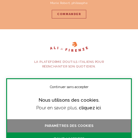
Marie Robert, philosophe
COMMANDER
LA PLATEFORME D’OUTILS ITALIENS POUR
RÉENCHANTER SON QUOTIDIEN.
SUIVEZ-NOUS
Continuer sans accepter
Nous utilisons des cookies.
À PROPOS
Pour en savoir plus,
cliquez ici
.
PRESSE
CONTACT
PARAMÈTRES DES COOKIES
TOUTES LES VIDÉOS