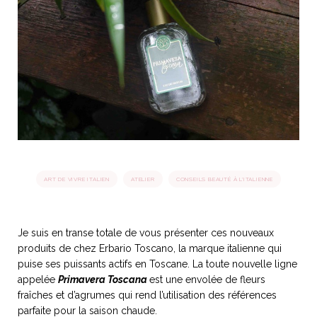
idéos
SANAT
AGE ITALIEN
LE DÉCOR ITALIEN
SUBLIME !
 DEMAIN
NCONTRER
LIRE
OYAGER
YSELF AND I
WEBSERIE
 ET FUGUEUSES
 journal
Dolce Follia
ian
joie de vivre
TALIEN
ARTISANAT ITALIEN
ignages
e bord
LIRE
IEW, Lucia
Les cuirs de
outils
ART DE VIVRE ITALIEN
ATELIER
CONSEILS BEAUTÉ À L'ITALIENNE
Toscane
Je suis en transe totale de vous présenter ces nouveaux
produits de chez Erbario Toscano, la marque italienne qui
puise ses puissants actifs en Toscane. La toute nouvelle ligne
appelée
Primavera Toscana
est une envolée de fleurs
fraîches et d’agrumes qui rend l’utilisation des références
parfaite pour la saison chaude.