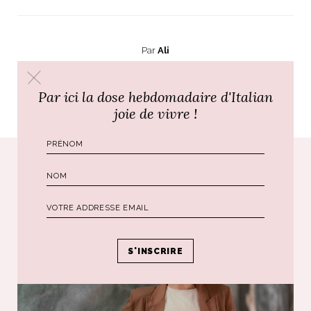
Par
Ali
Par ici la dose hebdomadaire d'Italian
PRÉCÉDENT
SUIVANT
joie de vivre !
Poursuivre le voyage...