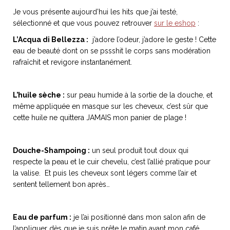
Je vous présente aujourd’hui les hits que j’ai testé,
sélectionné et que vous pouvez retrouver
sur le eshop
:
L’Acqua di Bellezza :
j’adore l’odeur, j’adore le geste ! Cette
eau de beauté dont on se pssshit le corps sans modération
NOS ARTICLES ART ET DESIGN
rafraîchit et revigore instantanément.
rasse
Burano, la palette
mne
de tous les
superlatifs
L’huile sèche :
sur peau humide à la sortie de la douche, et
même appliquée en masque sur les cheveux, c’est sûr que
cette huile ne quittera JAMAIS mon panier de plage !
Douche-Shampoing :
un seul produit tout doux qui
respecte la peau et le cuir chevelu, c’est l’allié pratique pour
la valise. Et puis les cheveux sont légers comme l’air et
sentent tellement bon après…
Eau de parfum :
je l’ai positionné dans mon salon afin de
l’appliquer dès que je suis prête le matin avant mon café.