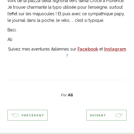
vont de la piazza della Signoria vers Santa Croce à Florence.
Je trouve charmante la typo utilisée pour l’enseigne, surtout
l’effet sur les majuscules ! Et puis avec ce sympathique papy,
le journal dans la poche, le vélo, … c’est si typique.
Baci,
NOS ARTICLES ART ET DESIGN
rasse
Burano, la palette
Ali
mne
de tous les
Suivez mes aventures italiennes sur
Facebook
et
Instagram
superlatifs
!
Par
Ali
PRÉCÉDENT
SUIVANT