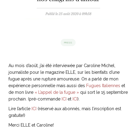
idéos
SANAT
AGE ITALIEN
LE DÉCOR ITALIEN
SUBLIME !
 DEMAIN
NCONTRER
LIRE
PRESS
OYAGER
YSELF AND I
WEBSERIE
 ET FUGUEUSES
 journal
Dolce Follia
ian
joie de vivre
Au mois d’août, j’ai été interviewée par Caroline Michel,
TALIEN
ARTISANAT ITALIEN
ignages
e bord
LIRE
journaliste pour le magazine ELLE, sur les bienfaits d’une
IEW, Lucia
Les cuirs de
outils
fugue après une rupture amoureuse. On a parlé de mon
Toscane
expérience personnelle mais aussi des
Fugues Italiennes
et
de mon livre
« L’appel de la fugue »
qui sort le 15 septembre
prochain. (pré-commande
ICI
et
ICI
).
Lire l’article
ICI
(réservé aux abonnés, mais l’inscription est
gratuite!)
Merci ELLE et Caroline!