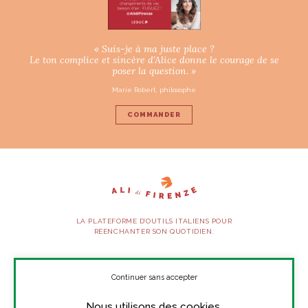
« Suis-je à ma juste place ?
Le ton complice et sincère d’Alice donne le courage de se
poser la question. »
Marie Robert, philosophe
COMMANDER
LA PLATEFORME D’OUTILS ITALIENS POUR
RÉENCHANTER SON QUOTIDIEN.
SUIVEZ-NOUS
Continuer sans accepter
Nous utilisons des cookies.