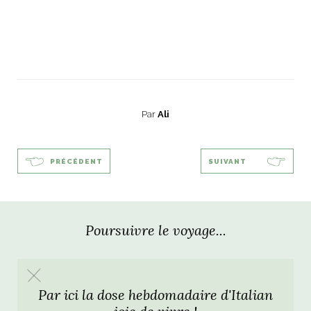
ART DE VIVRE ITALIEN
on du
Notre palette
marbré
Virtuosa Venezia
Par
Ali
PRÉCÉDENT
SUIVANT
Poursuivre le voyage...
S ART ET DESIGN
Florentine
Par ici la dose hebdomadaire d'Italian
joie de vivre !