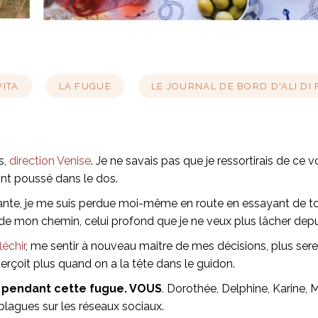
VITA
LA FUGUE
LE JOURNAL DE BORD D'ALI DI
s,
direction Venise
. Je ne savais pas que je ressortirais de ce
ont poussé dans le dos.
nte, je me suis perdue moi-même en route en essayant de tout
e mon chemin, celui profond que je ne veux plus lâcher dep
léchir
, me sentir à nouveau maitre de mes décisions, plus serei
perçoit plus quand on a la tête dans le guidon.
s pendant cette fugue. VOUS
. Dorothée, Delphine, Karine,
blagues sur les réseaux sociaux.