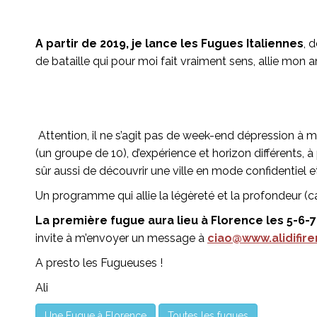
A partir de 2019, je lance les Fugues Italiennes
, 
de bataille qui pour moi fait vraiment sens, allie mon am
Attention, il ne s’agit pas de week-end dépression à 
(un groupe de 10), d’expérience et horizon différents, à p
sûr aussi de découvrir une ville en mode confidentiel e
Un programme qui allie la légèreté et la profondeur (car 
La première fugue aura lieu à Florence les 5-6-7 
invite à m’envoyer un message à
ciao@www.alidifire
A presto les Fugueuses !
Ali
Une Fugue à Florence
Toutes les fugues