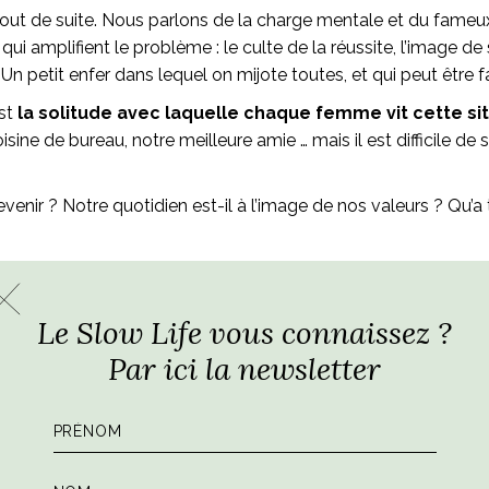
 de suite. Nous parlons de la charge mentale et du fameux éq
amplifient le problème : le culte de la réussite, l’image de s
ux. Un petit enfer dans lequel on mijote toutes, et qui peut êtr
est
la solitude avec laquelle chaque femme vit cette sit
e de bureau, notre meilleure amie … mais il est difficile de se
evenir ? Notre quotidien est-il à l’image de nos valeurs ? Qu’a
car il me semble que nous avons toutes un besoin viscéral d’é
puyer sur pause pour redevenir douce avec soi-même, pourquo
Le Slow Life vous connaissez ?
Par ici la newsletter