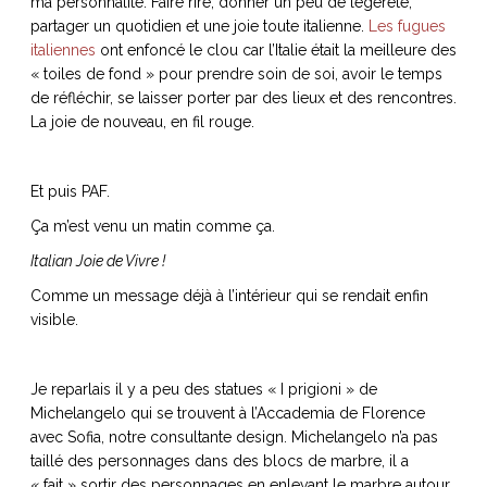
ma personnalité. Faire rire, donner un peu de légèreté,
partager un quotidien et une joie toute italienne.
Les fugues
italiennes
ont enfoncé le clou car l’Italie était la meilleure des
« toiles de fond » pour prendre soin de soi, avoir le temps
de réfléchir, se laisser porter par des lieux et des rencontres.
La joie de nouveau, en fil rouge.
Et puis PAF.
Ça m’est venu un matin comme ça.
Italian Joie de Vivre !
Comme un message déjà à l’intérieur qui se rendait enfin
visible.
Je reparlais il y a peu des statues « I prigioni » de
Michelangelo qui se trouvent à l’Accademia de Florence
avec Sofia, notre consultante design. Michelangelo n’a pas
taillé des personnages dans des blocs de marbre, il a
« fait » sortir des personnages en enlevant le marbre autour.