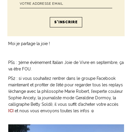
font réfléchir et peut-être grandir ensemble. L’Italie a changé
ma vie au sens propre car le pays a été le cadre parfait d’une
réinvention progressive, ou plutôt d’un retour à la source.
Avez-vous une mission ?
Moi je partage la joie !
PS1 : 3
ème
événement Italian Joie de Vivre en septembre, ça
va être FOU.
PS2 : si vous souhaitez rentrer dans le groupe Facebook
maintenant et profiter de l’été pour regarder tous les replays
(échange avec la philosophe Marie Robert, l’experte couleur
Sophie Ancely, la journaliste mode Geraldine Dormoy, la
calligraphe Betty Soldi), il vous suffit d’acheter votre accès
ICI
et nous vous envoyons toutes les infos ☺