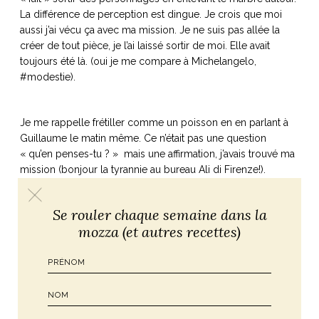
La différence de perception est dingue. Je crois que moi
aussi j’ai vécu ça avec ma mission. Je ne suis pas allée la
créer de tout pièce, je l’ai laissé sortir de moi. Elle avait
toujours été là. (oui je me compare à Michelangelo,
#modestie).
Je me rappelle frétiller comme un poisson en en parlant à
Guillaume le matin même. Ce n’était pas une question
« qu’en penses-tu ? » mais une affirmation, j’avais trouvé ma
mission (bonjour la tyrannie au bureau Ali di Firenze!).
Se rouler chaque semaine dans la
Les événements Italian Joie de Vivre du
16 mai
et du
20 juin
mozza (et autres recettes)
(une centaine de femmes en tout nous ont rejoint, c’est
dingue !) sont là pour travailler cette mission encore d’une
autre manière. Un moyen incroyable de partager la joie,
d’insuffler des valeurs italiennes qui nous sont chères, celles
d’une famille de cœur, du collectif, de la cuisine ensemble,
des discussions qui n’en finissent plus, des thèmes qui nous