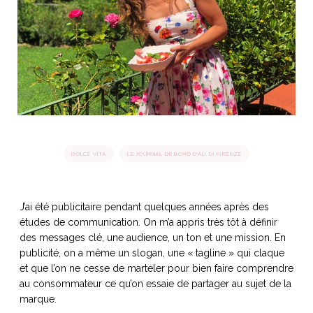
idéos
SANAT
AGE ITALIEN
LE DÉCOR ITALIEN
SUBLIME !
 DEMAIN
NCONTRER
LIRE
OYAGER
YSELF AND I
WEBSERIE
 ET FUGUEUSES
 journal
Dolce Follia
ian
joie de vivre
TALIEN
ARTISANAT ITALIEN
ignages
e bord
DOLCE VITA
LE JOURNAL DE BORD D'ALI DI FIRENZE
LIRE
IEW, Lucia
Les cuirs de
outils
Toscane
J’ai été publicitaire pendant quelques années après des
études de communication. On m’a appris très tôt à définir
des messages clé, une audience, un ton et une mission. En
publicité, on a même un slogan, une « tagline » qui claque
et que l’on ne cesse de marteler pour bien faire comprendre
au consommateur ce qu’on essaie de partager au sujet de la
marque.