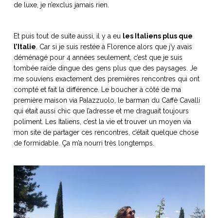
de luxe, je n’exclus jamais rien.
ART DE VIVRE ITALIEN
on du
Notre palette
marbré
Virtuosa Venezia
Et puis tout de suite aussi, il y a eu
les Italiens plus que
l’Italie
. Car si je suis restée à Florence alors que j’y avais
déménagé pour 4 années seulement, c’est que je suis
tombée raide dingue des gens plus que des paysages. Je
me souviens exactement des premières rencontres qui ont
compté et fait la différence. Le boucher à côté de ma
première maison via Palazzuolo, le barman du Caffè Cavalli
qui était aussi chic que l’adresse et me draguait toujours
poliment. Les Italiens, c’est la vie et trouver un moyen via
mon site de partager ces rencontres, c’était quelque chose
de formidable. Ça m’a nourri très longtemps.
S ART ET DESIGN
Florentine