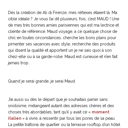
Dès la création de Ali di Firenze, mes réflexes étaient là. Ma
cible idéale ? Je vous l’ai dit plusieurs, fois, c’est MAUD ! Une
de mes très bonnes amies parisiennes qui est ma lectrice et
NOS ARTICLES ART ET DESIGN
cliente de référence. Maud voyage, a ce quelque chose de
rasse
Burano, la palette
chic en toutes circonstances, cherche les bons plans pour
mne
de tous les
pimenter ses vacances avec style, recherche des produits
qui disent la qualité et apportent un je ne sais quoi à son
superlatifs
chez-elle ou à sa garde-robe. Maud est curieuse et n’en fait
jamais trop.
Quand je serai grande, je serai Maud.
J’ai aussi su dès le départ que je souhaitais parler sans
snobisme, mélangeant autant des adresses chères et des
choses très abordables, tant qu’il y avait ce «
moment
italien
» à vivre, à ressentir par tous les pores de sa peau.
La petite trattoria de quartier ou la terrasse rooftop d’un hôtel