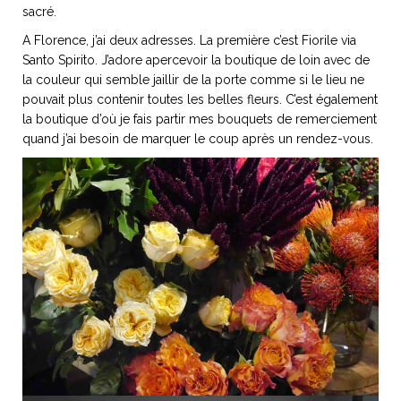
sacré.
A Florence, j’ai deux adresses. La première c’est Fiorile via
Santo Spirito. J’adore apercevoir la boutique de loin avec de
la couleur qui semble jaillir de la porte comme si le lieu ne
NOS ARTICLES ART ET DESIGN
pouvait plus contenir toutes les belles fleurs. C’est également
rasse
Burano, la palette
la boutique d’où je fais partir mes bouquets de remerciement
mne
de tous les
quand j’ai besoin de marquer le coup après un rendez-vous.
superlatifs