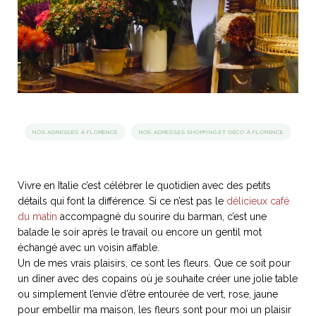
idéos
SANAT
AGE ITALIEN
LE DÉCOR ITALIEN
SUBLIME !
 DEMAIN
NCONTRER
LIRE
OYAGER
YSELF AND I
WEBSERIE
NOS ADRESSES À FLORENCE
NOS ADRESSES SHOPPING ET DÉCO À FLORENCE
 ET FUGUEUSES
 journal
Dolce Follia
ian
joie de vivre
TALIEN
ARTISANAT ITALIEN
ignages
e bord
LIRE
IEW, Lucia
Les cuirs de
outils
Vivre en Italie c’est célébrer le quotidien avec des petits
Toscane
détails qui font la différence. Si ce n’est pas le
délicieux café
du matin
accompagné du sourire du barman, c’est une
balade le soir après le travail ou encore un gentil mot
échangé avec un voisin affable.
Un de mes vrais plaisirs, ce sont les fleurs. Que ce soit pour
un dîner avec des copains où je souhaite créer une jolie table
ou simplement l’envie d’être entourée de vert, rose, jaune
pour embellir ma maison, les fleurs sont pour moi un plaisir