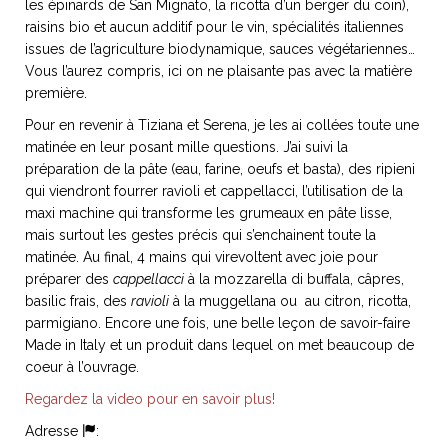
les épinards de San Mignato, la ricotta d’un berger du coin),
ART DE VIVRE ITALIEN
raisins bio et aucun additif pour le vin, spécialités italiennes
on du
Notre palette
issues de l’agriculture biodynamique, sauces végétariennes…
marbré
Virtuosa Venezia
Vous l’aurez compris, ici on ne plaisante pas avec la matière
première.
Pour en revenir à Tiziana et Serena, je les ai collées toute une
matinée en leur posant mille questions. J’ai suivi la
préparation de la pâte (eau, farine, oeufs et basta), des ripieni
qui viendront fourrer ravioli et cappellacci, l’utilisation de la
maxi machine qui transforme les grumeaux en pâte lisse,
mais surtout les gestes précis qui s’enchainent toute la
matinée. Au final, 4 mains qui virevoltent avec joie pour
préparer des
cappellacci
à la mozzarella di buffala, câpres,
basilic frais, des
ravioli
à la muggellana ou au citron, ricotta,
parmigiano. Encore une fois, une belle leçon de savoir-faire
Made in Italy et un produit dans lequel on met beaucoup de
S ART ET DESIGN
coeur à l’ouvrage.
Florentine
Regardez la video pour en savoir plus!
Adresse
: