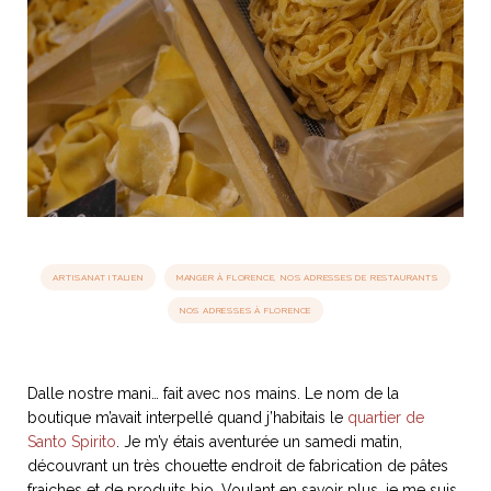
idéos
SANAT
AGE ITALIEN
LE DÉCOR ITALIEN
SUBLIME !
 DEMAIN
NCONTRER
LIRE
OYAGER
YSELF AND I
WEBSERIE
 ET FUGUEUSES
 journal
Dolce Follia
ian
joie de vivre
TALIEN
ARTISANAT ITALIEN
ignages
e bord
LIRE
IEW, Lucia
Les cuirs de
outils
ARTISANAT ITALIEN
MANGER À FLORENCE, NOS ADRESSES DE RESTAURANTS
Toscane
NOS ADRESSES À FLORENCE
Dalle nostre mani… fait avec nos mains. Le nom de la
boutique m’avait interpellé quand j’habitais le
quartier de
Santo Spirito
. Je m’y étais aventurée un samedi matin,
découvrant un très chouette endroit de fabrication de pâtes
fraiches et de produits bio. Voulant en savoir plus, je me suis