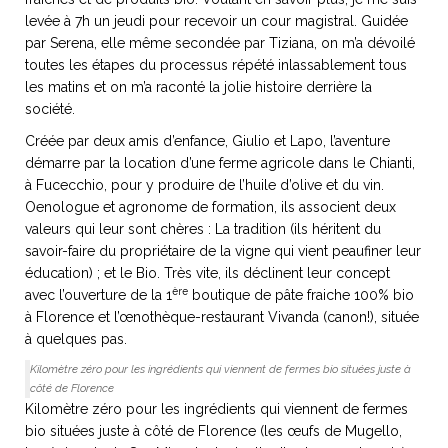
levée à 7h un jeudi pour recevoir un cour magistral. Guidée
par Serena, elle même secondée par Tiziana, on m’a dévoilé
toutes les étapes du processus répété inlassablement tous
les matins et on m’a raconté la jolie histoire derrière la
NOS ARTICLES ART ET DESIGN
société.
rasse
Burano, la palette
Créée par deux amis d’enfance, Giulio et Lapo, l’aventure
mne
de tous les
démarre par la location d’une ferme agricole dans le Chianti,
superlatifs
à Fucecchio, pour y produire de l’huile d’olive et du vin.
Oenologue et agronome de formation, ils associent deux
valeurs qui leur sont chères : La tradition (ils héritent du
savoir-faire du propriétaire de la vigne qui vient peaufiner leur
éducation) ; et le Bio. Très vite, ils déclinent leur concept
ère
avec l’ouverture de la 1
boutique de pâte fraiche 100% bio
à Florence et l’œnothèque-restaurant Vivanda (canon!), située
à quelques pas.
Kilomètre zéro pour les ingrédients qui viennent de fermes bio situées juste à
côté de Florence
Kilomètre zéro pour les ingrédients qui viennent de fermes
bio situées juste à côté de Florence (les œufs de Mugello,