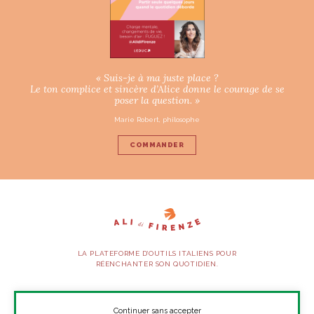
« Suis-je à ma juste place ?
Le ton complice et sincère d’Alice donne le courage de se
poser la question. »
Marie Robert, philosophe
COMMANDER
LA PLATEFORME D’OUTILS ITALIENS POUR
RÉENCHANTER SON QUOTIDIEN.
SUIVEZ-NOUS
Continuer sans accepter