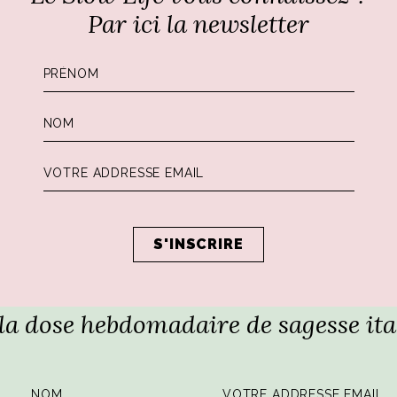
Par ici la newsletter
Pagination
1
2
3
des
publications
 la dose hebdomadaire de sagesse ita