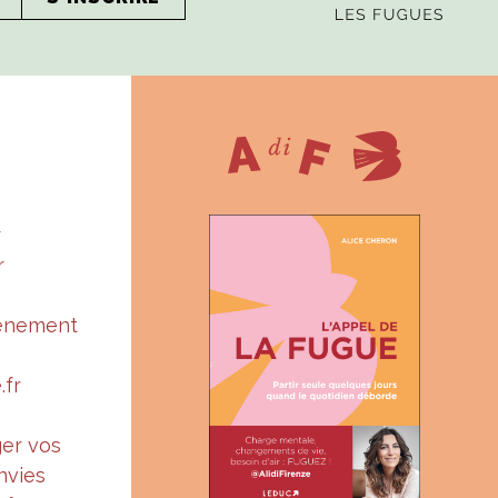
r
r
vénement
.fr
ger vos
nvies