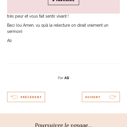
insistant lourdement sur l’estime de soi, en espérant que vous
aussi saurez imaginer un projet qui vous comble, vous fait
très peur et vous fait sentir vivant !
Baci (ou Amen, vu qu’à la relecture on dirait vraiment un
sermon)
Ali
Par
Ali
PRÉCÉDENT
SUIVANT
Poursuivre le voyage...