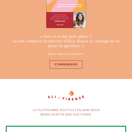
« Suis-je à ma juste place ?
Le ton complice et sincère d’Alice donne le courage de se
poser la question. »
Marie Robert, philosophe
COMMANDER
LA PLATEFORME D’OUTILS ITALIENS POUR
RÉENCHANTER SON QUOTIDIEN.
SUIVEZ-NOUS