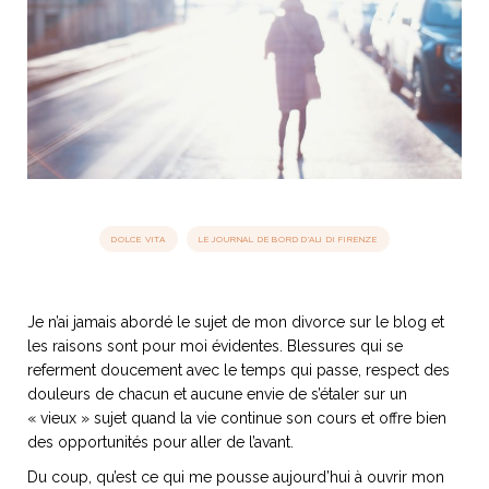
idéos
SANAT
AGE ITALIEN
LE DÉCOR ITALIEN
SUBLIME !
 DEMAIN
NCONTRER
LIRE
OYAGER
YSELF AND I
WEBSERIE
 ET FUGUEUSES
 journal
Dolce Follia
ian
joie de vivre
TALIEN
ARTISANAT ITALIEN
ignages
e bord
DOLCE VITA
LE JOURNAL DE BORD D'ALI DI FIRENZE
LIRE
IEW, Lucia
Les cuirs de
outils
Toscane
Je n’ai jamais abordé le sujet de mon divorce sur le blog et
les raisons sont pour moi évidentes. Blessures qui se
referment doucement avec le temps qui passe, respect des
douleurs de chacun et aucune envie de s’étaler sur un
« vieux » sujet quand la vie continue son cours et offre bien
des opportunités pour aller de l’avant.
Du coup, qu’est ce qui me pousse aujourd’hui à ouvrir mon