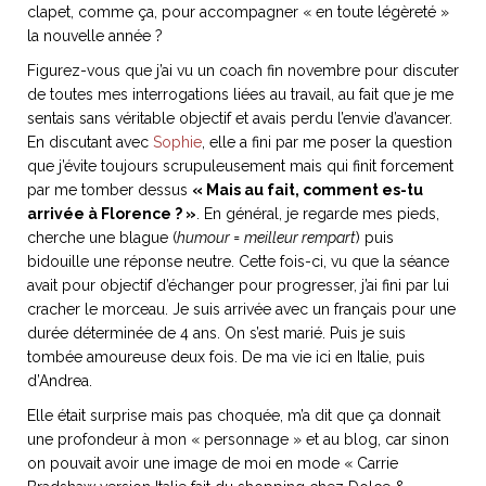
clapet, comme ça, pour accompagner « en toute légèreté »
la nouvelle année ?
Figurez-vous que j’ai vu un coach fin novembre pour discuter
de toutes mes interrogations liées au travail, au fait que je me
NOS ARTICLES ART ET DESIGN
sentais sans véritable objectif et avais perdu l’envie d’avancer.
rasse
Burano, la palette
En discutant avec
Sophie
, elle a fini par me poser la question
mne
de tous les
que j’évite toujours scrupuleusement mais qui finit forcement
par me tomber dessus
« Mais au fait, comment es-tu
superlatifs
arrivée à Florence ? »
. En général, je regarde mes pieds,
cherche une blague (
humour = meilleur rempart
) puis
bidouille une réponse neutre. Cette fois-ci, vu que la séance
avait pour objectif d’échanger pour progresser, j’ai fini par lui
cracher le morceau. Je suis arrivée avec un français pour une
durée déterminée de 4 ans. On s’est marié. Puis je suis
tombée amoureuse deux fois. De ma vie ici en Italie, puis
d’Andrea.
Elle était surprise mais pas choquée, m’a dit que ça donnait
une profondeur à mon « personnage » et au blog, car sinon
on pouvait avoir une image de moi en mode « Carrie