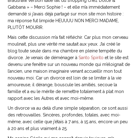
Bradshaw version Italie fait du shopping chez Dolce &
ART DE VIVRE ITALIEN
Gabbana » – Merci Sophie ! – et elle m’a immédiatement
on du
Notre palette
demandé si j’avais déjà partagé sur mon site mon histoire :
marbré
Virtuosa Venezia
ma réponse fut limpide HEUUUU NON MERCI MADAME,
PLUTÔT MOURIR.
Mais cette discussion m’a fait réfléchir. Car plus mon cerveau
moulinait, plus une vérité me sautait aux yeux. J’ai créé le
blog toute seule dans ma chambre en pleine tempête du
divorce. Je venais de déménager à
Santo Spirito
et le site est
devenu une fenêtre sur un nouveau monde qui m’éloignait de
l’ancien, une maison imaginaire venant accueillir mon tout
nouveau moi. Car un divorce est loin de se limiter à la vie
amoureuse, il dérange, bouscule les amitiés, secoue la
famille et a eu le mérite de remettre totalement à plat mon
rapport avec les Autres et avec moi-même.
S ART ET DESIGN
Un divorce va au delà d’une simple séparation, ce sont aussi
Florentine
des retrouvailles. Sincères, profondes, totales, avec moi-
même, avec celle que j’étais à 7 ans, à 15 ans, encore un peu
à 20 ans et plus vraiment à 25.