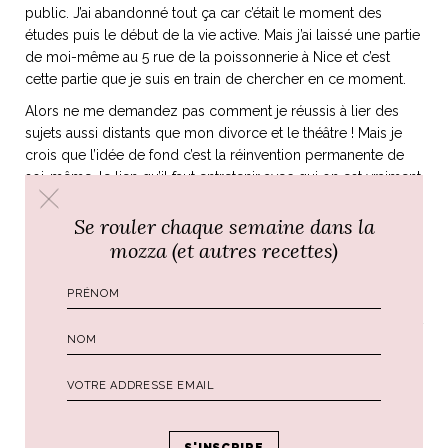
public. J’ai abandonné tout ça car c’était le moment des
études puis le début de la vie active. Mais j’ai laissé une partie
de moi-même au 5 rue de la poissonnerie à Nice et c’est
cette partie que je suis en train de chercher en ce moment.
Alors ne me demandez pas comment je réussis à lier des
sujets aussi distants que mon divorce et le théâtre ! Mais je
crois que l’idée de fond c’est la réinvention permanente de
soi-même, le lien qu’il faut entretenir avec qui on est vraiment
et ses envies. La vie fait qu’on digresse doucement mais
Se rouler chaque semaine dans la
sûrement vers des cadres assez figés, où il est de plus en
plus difficile de s’exprimer. À chacun d’avoir la force, et le
mozza (et autres recettes)
courage de réinventer sa vie si elle ne correspond pas à son
idéal.
Je me suis rendue compte les dernières années qu’en sortant
de ma zone de confort, il se passait toujours des trucs fous.
Je suis donc à l’affut de cette boule au ventre, car elle signifie
bien souvent que je suis sur la bonne voie pour avancer et
profiter de cette vie qui file à une vitesse folle.
Alors je vous souhaite une merveilleuse année 2018, en