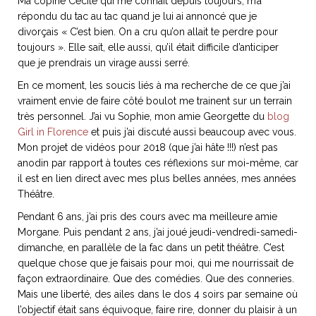
Ma copine Cécile qui me connaît depuis toujours, m’a
répondu du tac au tac quand je lui ai annoncé que je
divorçais « C’est bien. On a cru qu’on allait te perdre pour
toujours ». Elle sait, elle aussi, qu’il était difficile d’anticiper
que je prendrais un virage aussi serré.
En ce moment, les soucis liés à ma recherche de ce que j’ai
vraiment envie de faire côté boulot me trainent sur un terrain
très personnel. J’ai vu Sophie, mon amie Georgette du
blog
Girl in Florence
et puis j’ai discuté aussi beaucoup avec vous.
Mon projet de vidéos pour 2018 (que j’ai hâte !!!) n’est pas
anodin par rapport à toutes ces réflexions sur moi-même, car
il est en lien direct avec mes plus belles années, mes années
Théâtre.
Pendant 6 ans, j’ai pris des cours avec ma meilleure amie
Morgane. Puis pendant 2 ans, j’ai joué jeudi-vendredi-samedi-
dimanche, en parallèle de la fac dans un petit théâtre. C’est
quelque chose que je faisais pour moi, qui me nourrissait de
façon extraordinaire. Que des comédies. Que des conneries.
Mais une liberté, des ailes dans le dos 4 soirs par semaine où
l’objectif était sans équivoque, faire rire, donner du plaisir à un