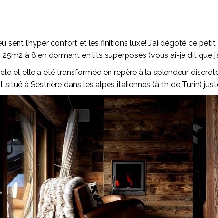
 sent l’hyper confort et les finitions luxe! J’ai dégoté ce peti
s un 25m2 à 8 en dormant en lits superposés (vous ai-je dit que 
e et elle a été transformée en repère à la splendeur discrète 
situé à Sestrière dans les alpes italiennes (à 1h de Turin) just