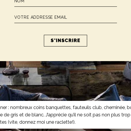
er : nombreux coins banquettes, fauteuils club, cheminée, bo
e de gris et de blanc. J’apprécie qu’il ne soit pas non plus tr
tes (vite, donnez moi une raclette!).