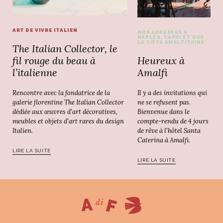
ART DE VIVRE ITALIEN
NOS ADRESSES À
NAPLES, CAPRI ET SUR
LA CÔTE AMALFITAINE
The Italian Collector, le
Heureux à
fil rouge du beau à
Amalfi
l’italienne
Il y a des invitations qui
Rencontre avec la fondatrice de la
ne se refusent pas.
galerie florentine The Italian Collector
Bienvenue dans le
dédiée aux œuvres d'art décoratives,
compte-rendu de 4 jours
meubles et objets d'art rares du design
de rêve à l'hôtel Santa
Italien.
Caterina à Amalfi.
LIRE LA SUITE
LIRE LA SUITE