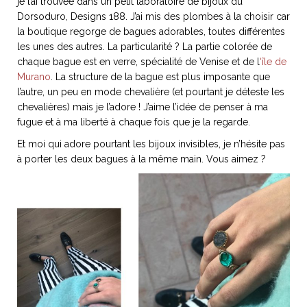
je l’ai trouvée dans un petit laboratoire de bijoux du
Dorsoduro, Designs 188. J’ai mis des plombes à la choisir car
la boutique regorge de bagues adorables, toutes différentes
les unes des autres. La particularité ? La partie colorée de
chaque bague est en verre, spécialité de Venise et de l
‘île de
NOS ARTICLES ART ET DESIGN
Murano
. La structure de la bague est plus imposante que
rasse
Burano, la palette
l’autre, un peu en mode chevalière (et pourtant je déteste les
mne
de tous les
chevalières) mais je l’adore ! J’aime l’idée de penser à ma
superlatifs
fugue et à ma liberté à chaque fois que je la regarde.
Et moi qui adore pourtant les bijoux invisibles, je n’hésite pas
à porter les deux bagues à la même main. Vous aimez ?