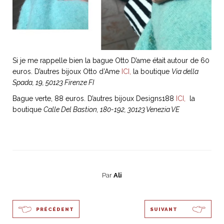
ART DE VIVRE ITALIEN
on du
Notre palette
marbré
Virtuosa Venezia
Si je me rappelle bien la bague Otto D’ame était autour de 60
euros. D’autres bijoux Otto d’Ame
ICI,
la boutique
Via della
Spada, 19, 50123 Firenze FI
Bague verte, 88 euros. D’autres bijoux Designs188
ICI,
la
boutique
Calle Del Bastion, 180-192, 30123 Venezia VE
S ART ET DESIGN
Par
Ali
Florentine
PRÉCÉDENT
SUIVANT