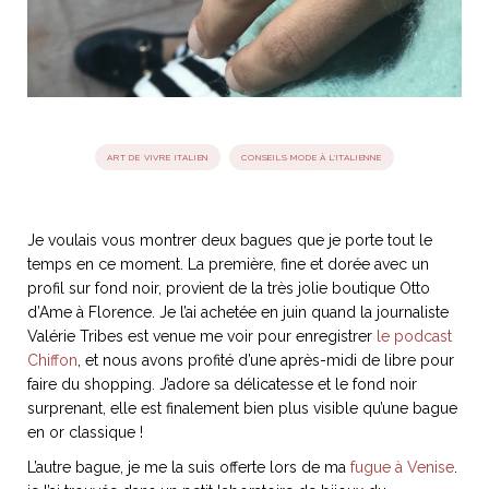
idéos
SANAT
AGE ITALIEN
LE DÉCOR ITALIEN
SUBLIME !
 DEMAIN
NCONTRER
LIRE
ART DE VIVRE ITALIEN
CONSEILS MODE À L'ITALIENNE
OYAGER
YSELF AND I
WEBSERIE
 ET FUGUEUSES
 journal
Dolce Follia
ian
joie de vivre
TALIEN
ARTISANAT ITALIEN
ignages
e bord
Je voulais vous montrer deux bagues que je porte tout le
LIRE
IEW, Lucia
Les cuirs de
temps en ce moment. La première, fine et dorée avec un
outils
profil sur fond noir, provient de la très jolie boutique Otto
Toscane
d’Ame à Florence. Je l’ai achetée en juin quand la journaliste
Valérie Tribes est venue me voir pour enregistrer
le podcast
Chiffon
, et nous avons profité d’une après-midi de libre pour
faire du shopping. J’adore sa délicatesse et le fond noir
surprenant, elle est finalement bien plus visible qu’une bague
en or classique !
L’autre bague, je me la suis offerte lors de ma
fugue à Venise
.