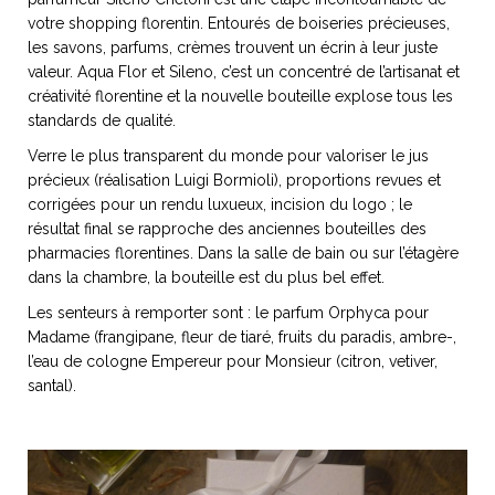
votre shopping florentin. Entourés de boiseries précieuses,
les savons, parfums, crèmes trouvent un écrin à leur juste
valeur. Aqua Flor et Sileno, c’est un concentré de l’artisanat et
créativité florentine et la nouvelle bouteille explose tous les
NOS ARTICLES ART ET DESIGN
standards de qualité.
rasse
Burano, la palette
Verre le plus transparent du monde pour valoriser le jus
mne
de tous les
précieux (réalisation Luigi Bormioli), proportions revues et
superlatifs
corrigées pour un rendu luxueux, incision du logo ; le
résultat final se rapproche des anciennes bouteilles des
pharmacies florentines. Dans la salle de bain ou sur l’étagère
dans la chambre, la bouteille est du plus bel effet.
Les senteurs à remporter sont : le parfum Orphyca pour
Madame (frangipane, fleur de tiaré, fruits du paradis, ambre-,
l’eau de cologne Empereur pour Monsieur (citron, vetiver,
santal).