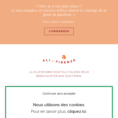
« Suis-je à ma juste place ?
Le ton complice et sincère d’Alice donne le courage de se
poser la question. »
Marie Robert, philosophe
COMMANDER
LA PLATEFORME D’OUTILS ITALIENS POUR
RÉENCHANTER SON QUOTIDIEN.
SUIVEZ-NOUS
Continuer sans accepter
Nous utilisons des cookies.
À PROPOS
Pour en savoir plus,
cliquez ici
.
PRESSE