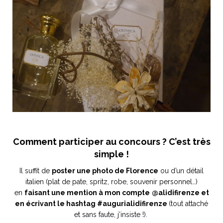
ART DE VIVRE ITALIEN
on du
Notre palette
marbré
Virtuosa Venezia
Comment participer au concours ? C’est très
simple !
Il suffit de
poster une photo de Florence
ou d’un détail
S ART ET DESIGN
italien (plat de pate, spritz, robe, souvenir personnel…)
Florentine
en
faisant une mention à mon compte
@alidifirenze et
en écrivant le hashtag
#augurialidifirenze
(tout attaché
et sans faute, j’insiste !).