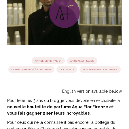
idéos
SANAT
AGE ITALIEN
LE DÉCOR ITALIEN
SUBLIME !
 DEMAIN
NCONTRER
LIRE
OYAGER
YSELF AND I
WEBSERIE
 ET FUGUEUSES
 journal
Dolce Follia
ian
joie de vivre
ART DE VIVRE ITALIEN
ARTISANAT ITALIEN
TALIEN
ARTISANAT ITALIEN
ignages
e bord
LIRE
IEW, Lucia
Les cuirs de
CONSEILS BEAUTÉ À L'ITALIENNE
DOLCE VITA
NOS ADRESSES À FLORENCE
outils
Toscane
English version available bellow
Pour fêter les 3 ans du blog, je vous dévoile en exclusivité la
nouvelle bouteille de parfums Aqua Flor Firenze et
vous fais gagner 2 senteurs incroyables.
Pour ceux qui ne la connaissent pas encore, la bottega du
parfumeur Sileno Cheloni est une étape incontournable de