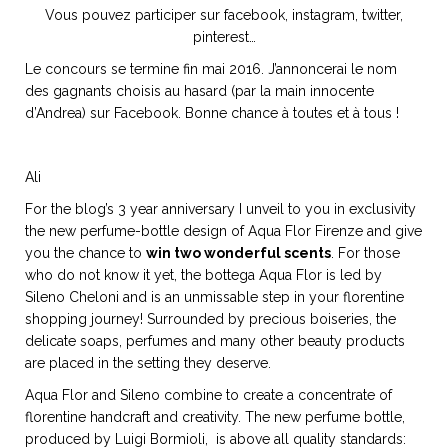
Vous pouvez participer sur facebook, instagram, twitter,
pinterest…
Le concours se termine fin mai 2016. J’annoncerai le nom
des gagnants choisis au hasard (par la main innocente
d’Andrea) sur Facebook. Bonne chance à toutes et à tous !
Ali
For the blog’s 3 year anniversary I unveil to you in exclusivity
the new perfume-bottle design of Aqua Flor Firenze and give
you the chance to
win two wonderful scents
. For those
who do not know it yet, the bottega Aqua Flor is led by
Sileno Cheloni and is an unmissable step in your florentine
shopping journey! Surrounded by precious boiseries, the
delicate soaps, perfumes and many other beauty products
are placed in the setting they deserve.
Aqua Flor and Sileno combine to create a concentrate of
florentine handcraft and creativity. The new perfume bottle,
produced by Luigi Bormioli, is above all quality standards: