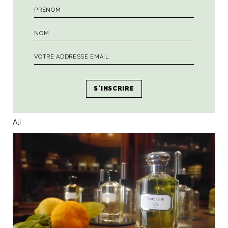
#augurialidifirenze
(which means happy birthday Ali di
Firenze; all attached and no spelling mistakes, I insist!)
You can choose any social media you like between the
following: Facebook, Instagram, Twitter, Pinterest (the more,
the merrier!)
The contest will come to an end at the end the month (May
2016). I will announce the name of the winners, randomly
picked (by the innocent hand of my husband, Andrea) on
Facebook. Good luck to all!
Ali