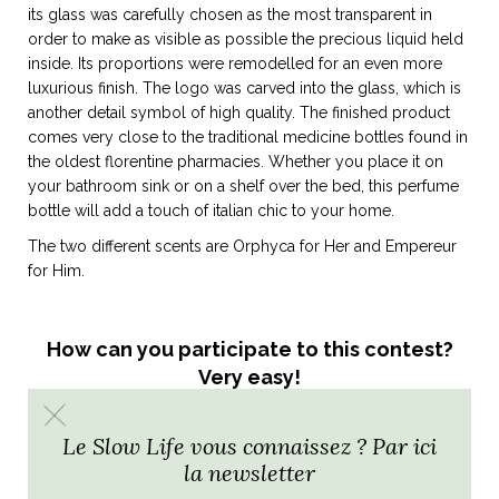
its glass was carefully chosen as the most transparent in
order to make as visible as possible the precious liquid held
inside. Its proportions were remodelled for an even more
luxurious finish. The logo was carved into the glass, which is
another detail symbol of high quality. The finished product
comes very close to the traditional medicine bottles found in
the oldest florentine pharmacies. Whether you place it on
your bathroom sink or on a shelf over the bed, this perfume
bottle will add a touch of italian chic to your home.
The two different scents are Orphyca for Her and Empereur
for Him.
How can you participate to this contest?
Very easy!
All you need to do is
post a picture of Florence
or of an
“italian detail” (your favorite pasta recipe, a spritz, a dress, a
Le Slow Life vous connaissez ? Par ici
personal souvenir…). In both cases you need to
mention my
la newsletter
account @alidifirenze
and
write the hashtag