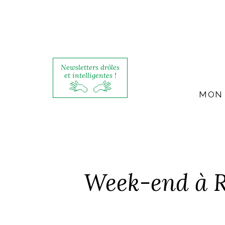
Newsletters drôles
et intelligentes !
MON 
Week-end à Ro