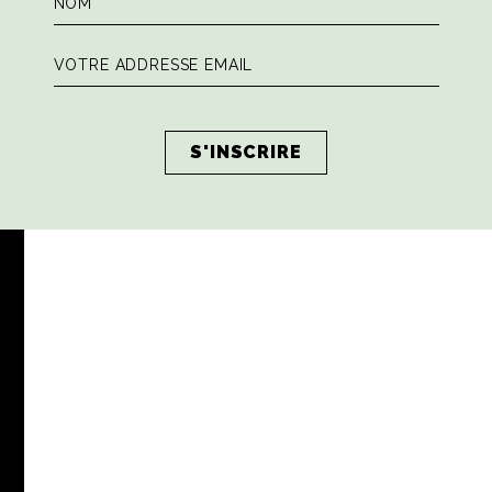
 veut dire chemin en italien et liberté en chinois ; liberté d’a
inables à l’infini car le maître-mot chez VIAJIYU c’est la pers
t arrondi ou doucement pointu, largeur à l’avant, décolleté sur le
mal.