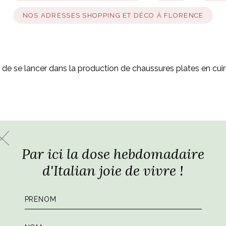
NOS ADRESSES SHOPPING ET DÉCO À FLORENCE
de se lancer dans la production de chaussures plates en cuir
Par ici la dose hebdomadaire
d'Italian joie de vivre !
s à Sidney et d’enchaîner des allers-retours vers l’Asie, marché
uter d’un avion à un meeting … Eté 2012, elle se lance en faisan