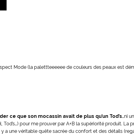
aspect Mode (la palettteeeeee de couleurs des peaux est démen
er ce que son mocassin avait de plus qu’un Tod’s
…ni u
od’s…) pour me prouver par A+B la supériorité produit. La prod
 y a une véritable quête sacrée du confort et des détails (rega