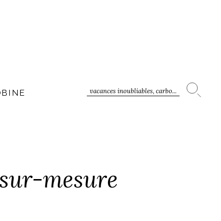
vacances inoubliables, carbo...
OBINE
s sur-mesure