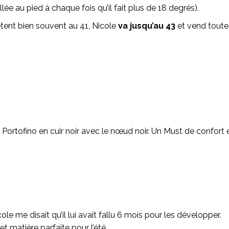
e au pied à chaque fois qu’il fait plus de 18 degrés).
êtent bien souvent au 41, Nicole
va jusqu’au 43
et vend toutes
Portofino en cuir noir avec le nœud noir. Un Must de confort e
le me disait qu’il lui avait fallu 6 mois pour les développer.
t matière parfaite pour l’été.