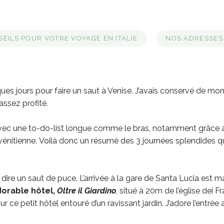
EILS POUR VOTRE VOYAGE EN ITALIE
NOS ADRESSES 
ues jours pour faire un saut à Venise.
J’avais conservé de mon 
assez profité.
e avec une to-do-list longue comme le bras, notamment grâce 
vénitienne.
Voilà donc un résumé des 3 journées splendides qu
 dire un saut de puce. L’arrivée à la gare de Santa Lucia est
orable hôtel,
Oltre il Giardino
, situé à 20m de l’église dei F
e petit hôtel entouré d’un ravissant jardin. J’adore l’entrée 