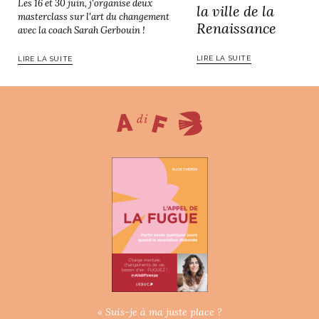
Les 16 et 30 juin, j'organise deux
la ville de la
ART DE VIVRE ITALIEN
masterclass sur l'art du changement
Renaissance
on du
Notre palette
avec la coach Sarah Gerbouin !
marbré
Virtuosa Venezia
LIRE LA SUITE
LIRE LA SUITE
S ART ET DESIGN
Florentine
« Suis-je à ma juste place ?