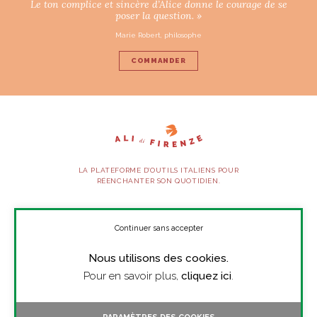
Le ton complice et sincère d’Alice donne le courage de se
poser la question. »
Marie Robert, philosophe
COMMANDER
LA PLATEFORME D’OUTILS ITALIENS POUR
RÉENCHANTER SON QUOTIDIEN.
SUIVEZ-NOUS
Continuer sans accepter
Nous utilisons des cookies.
À PROPOS
Pour en savoir plus,
cliquez ici
.
PRESSE
CONTACT