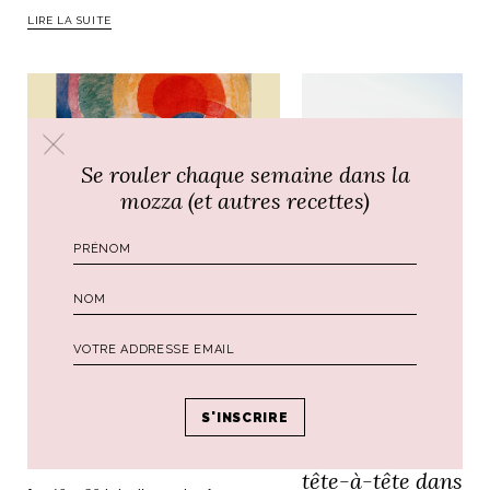
LIRE LA SUITE
NOS ARTICLES ART ET DESIGN
rasse
Burano, la palette
mne
de tous les
Se rouler chaque semaine dans la
superlatifs
mozza (et autres recettes)
COACHING
COACHING
Masterclass Art du
La Passeggiata
Mouvement avec Sarah
à Florence, un
Gerbouin
coaching en
tête-à-tête dans