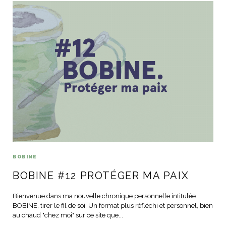
idéos
SANAT
AGE ITALIEN
LE DÉCOR ITALIEN
SUBLIME !
 DEMAIN
NCONTRER
LIRE
OYAGER
YSELF AND I
WEBSERIE
 ET FUGUEUSES
 journal
Dolce Follia
ian
joie de vivre
TALIEN
ARTISANAT ITALIEN
ignages
e bord
LIRE
IEW, Lucia
Les cuirs de
outils
Toscane
BOBINE
BOBINE #12 PROTÉGER MA PAIX
Bienvenue dans ma nouvelle chronique personnelle intitulée :
BOBINE, tirer le fil de soi. Un format plus réfléchi et personnel, bien
au chaud "chez moi" sur ce site que...