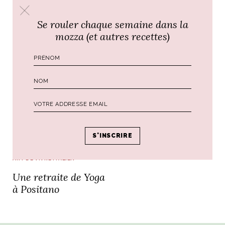
UNE RETRAITE DE YOGA À
ART DE VIVRE ITALIEN
POSITANO, 26 JUIN – 02 JUILLET
on du
Notre palette
Se rouler chaque semaine dans la
marbré
Virtuosa Venezia
mozza (et autres recettes)
ART DE VIVRE ITALIEN
S ART ET DESIGN
Une retraite de Yoga
à Positano
Florentine