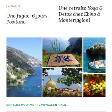
Une retraite Yoga &
LA FUGUE
Detox chez Ebbio à
Une fugue, 6 jours,
Monteriggioni
Positano
NOS ARTICLES ART ET DESIGN
rasse
Burano, la palette
mne
de tous les
superlatifs
CONSEILS POUR VOTRE VOYAGE EN ITALIE