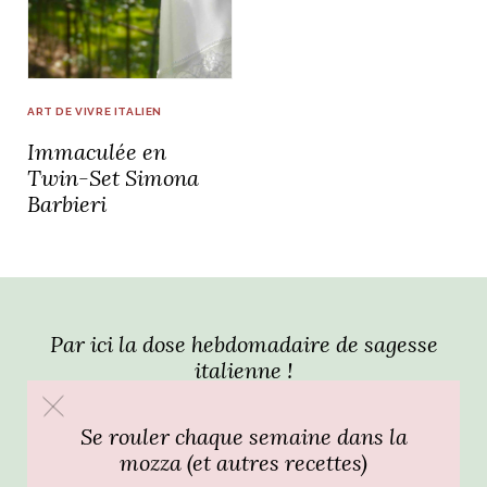
idéos
SANAT
AGE ITALIEN
LE DÉCOR ITALIEN
SUBLIME !
ART DE VIVRE ITALIEN
 DEMAIN
Immaculée en
NCONTRER
LIRE
OYAGER
Twin-Set Simona
YSELF AND I
WEBSERIE
Barbieri
 ET FUGUEUSES
 journal
Dolce Follia
ian
joie de vivre
TALIEN
ARTISANAT ITALIEN
ignages
e bord
LIRE
IEW, Lucia
Les cuirs de
outils
Toscane
Par ici la dose hebdomadaire de sagesse
italienne !
Se rouler chaque semaine dans la
mozza (et autres recettes)