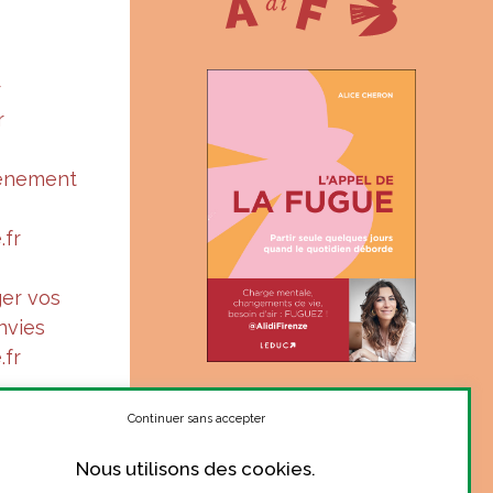
r
r
vénement
.fr
ger vos
nvies
.fr
« Suis-je à ma juste place ?
Le ton complice et sincère
Continuer sans accepter
d’Alice donne le courage de
Nous utilisons des cookies.
se poser la question. »