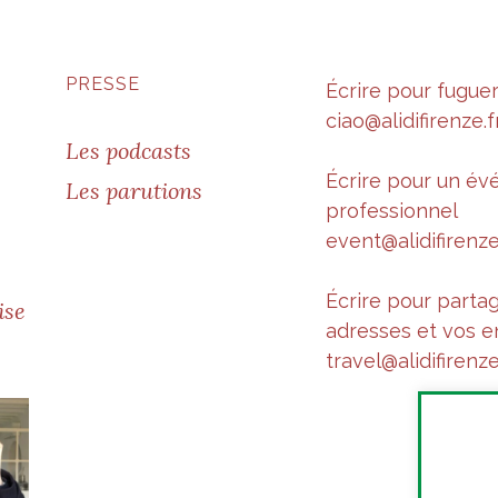
PRESSE
Écrire pour fugue
ciao@alidifirenze.f
Les podcasts
Écrire pour un é
Les parutions
professionnel
event@alidifirenze
Écrire pour parta
ise
adresses et vos e
travel@alidifirenze