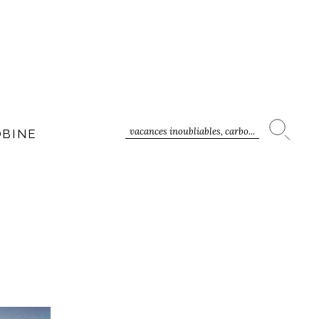
vacances inoubliables, carbo...
OBINE