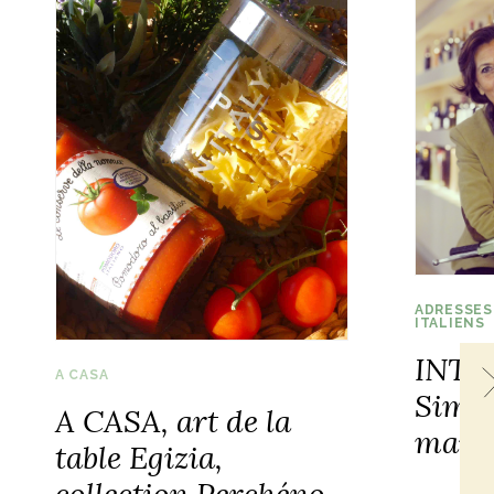
ADRESSES
ITALIENS
INTE
A CASA
Simon
A CASA, art de la
marke
table Egizia,
collection Perchéno