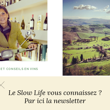
 ET CONSEILS EN VINS
RVIEW
ADRESSES ET CONSEILS EN
ITALIENS
etta Doni,
Le Slow Life vous connaissez ?
Une escapade d
ting du vin
Par ici la newsletter
Val d’Orcia