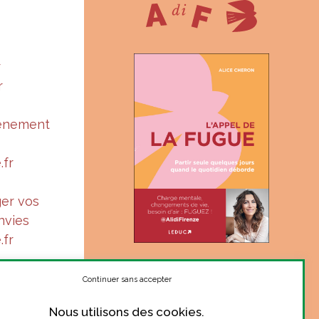
r
r
vénement
.fr
ger vos
nvies
.fr
« Suis-je à ma juste place ?
Le ton complice et sincère
Continuer sans accepter
d’Alice donne le courage de
Nous utilisons des cookies.
se poser la question. »