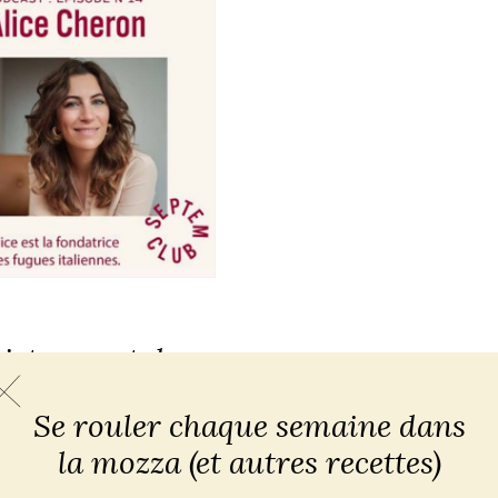
istrement de
st pour le
Se rouler chaque semaine dans
m Club
la mozza (et autres recettes)