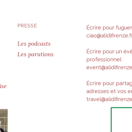
PRESSE
Écrire pour fugue
ciao@alidifirenze.f
Les podcasts
Écrire pour un é
Les parutions
professionnel
event@alidifirenze
Écrire pour parta
ise
adresses et vos e
travel@alidifirenze