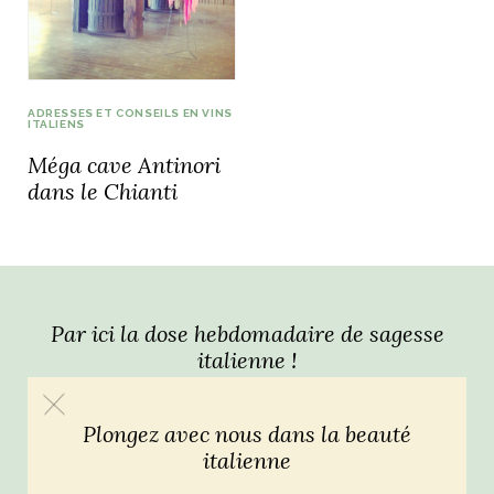
idéos
SANAT
AGE ITALIEN
LE DÉCOR ITALIEN
SUBLIME !
ADRESSES ET CONSEILS EN VINS
 DEMAIN
ITALIENS
NCONTRER
LIRE
Méga cave Antinori
OYAGER
YSELF AND I
WEBSERIE
dans le Chianti
 ET FUGUEUSES
 journal
Dolce Follia
ian
joie de vivre
TALIEN
ARTISANAT ITALIEN
ignages
e bord
LIRE
IEW, Lucia
Les cuirs de
outils
Toscane
Par ici la dose hebdomadaire de sagesse
italienne !
Plongez avec nous dans la beauté
italienne