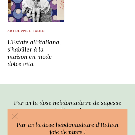
idéos
SANAT
AGE ITALIEN
LE DÉCOR ITALIEN
SUBLIME !
ART DE VIVRE ITALIEN
 DEMAIN
L’Estate all’italiana,
NCONTRER
LIRE
OYAGER
s’habiller à la
YSELF AND I
WEBSERIE
maison en mode
 ET FUGUEUSES
 journal
Dolce Follia
dolce vita
ian
joie de vivre
TALIEN
ARTISANAT ITALIEN
ignages
e bord
LIRE
IEW, Lucia
Les cuirs de
outils
Toscane
Par ici la dose hebdomadaire de sagesse
italienne !
Par ici la dose hebdomadaire d'Italian
joie de vivre !