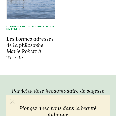
idéos
SANAT
AGE ITALIEN
LE DÉCOR ITALIEN
SUBLIME !
CONSEILS POUR VOTRE VOYAGE
 DEMAIN
EN ITALIE
NCONTRER
LIRE
Les bonnes adresses
OYAGER
YSELF AND I
WEBSERIE
de la philosophe
 ET FUGUEUSES
Marie Robert à
 journal
Dolce Follia
ian
joie de vivre
TALIEN
ARTISANAT ITALIEN
Trieste
ignages
e bord
LIRE
IEW, Lucia
Les cuirs de
outils
Toscane
Par ici la dose hebdomadaire de sagesse
italienne !
Plongez avec nous dans la beauté
italienne