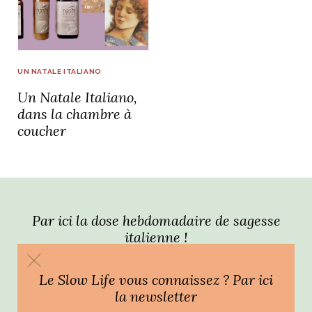
idéos
SANAT
AGE ITALIEN
LE DÉCOR ITALIEN
SUBLIME !
UN NATALE ITALIANO
 DEMAIN
Un Natale Italiano,
NCONTRER
LIRE
OYAGER
dans la chambre à
YSELF AND I
WEBSERIE
coucher
 ET FUGUEUSES
 journal
Dolce Follia
ian
joie de vivre
TALIEN
ARTISANAT ITALIEN
ignages
e bord
LIRE
IEW, Lucia
Les cuirs de
outils
Toscane
Par ici la dose hebdomadaire de sagesse
italienne !
Le Slow Life vous connaissez ? Par ici
la newsletter