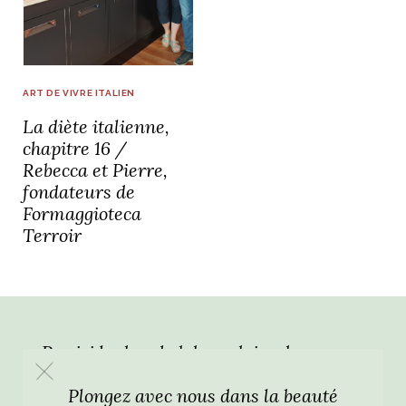
idéos
SANAT
AGE ITALIEN
LE DÉCOR ITALIEN
SUBLIME !
ART DE VIVRE ITALIEN
 DEMAIN
La diète italienne,
NCONTRER
LIRE
OYAGER
chapitre 16 /
YSELF AND I
WEBSERIE
Rebecca et Pierre,
 ET FUGUEUSES
 journal
Dolce Follia
fondateurs de
ian
joie de vivre
TALIEN
ARTISANAT ITALIEN
ignages
e bord
Formaggioteca
LIRE
IEW, Lucia
Les cuirs de
outils
Terroir
Toscane
Par ici la dose hebdomadaire de sagesse
italienne !
Plongez avec nous dans la beauté