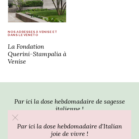
idéos
SANAT
AGE ITALIEN
LE DÉCOR ITALIEN
SUBLIME !
NOS ADRESSES À VENISE ET
 DEMAIN
DANS LE VENETO
NCONTRER
LIRE
La Fondation
OYAGER
YSELF AND I
WEBSERIE
Querini-Stampalia à
 ET FUGUEUSES
Venise
 journal
Dolce Follia
ian
joie de vivre
TALIEN
ARTISANAT ITALIEN
ignages
e bord
LIRE
IEW, Lucia
Les cuirs de
outils
Toscane
Par ici la dose hebdomadaire de sagesse
italienne !
Par ici la dose hebdomadaire d'Italian
joie de vivre !