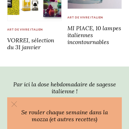
idéos
ART DE VIVRE ITALIEN
MI PIACE, 10 lampes
SANAT
AGE ITALIEN
LE DÉCOR ITALIEN
SUBLIME !
ART DE VIVRE ITALIEN
 DEMAIN
italiennes
VORREI, sélection
NCONTRER
LIRE
incontournables
OYAGER
du 31 janvier
YSELF AND I
WEBSERIE
 ET FUGUEUSES
 journal
Dolce Follia
ian
joie de vivre
TALIEN
ARTISANAT ITALIEN
ignages
e bord
LIRE
IEW, Lucia
Les cuirs de
outils
Toscane
Par ici la dose hebdomadaire de sagesse
italienne !
Se rouler chaque semaine dans la
mozza (et autres recettes)