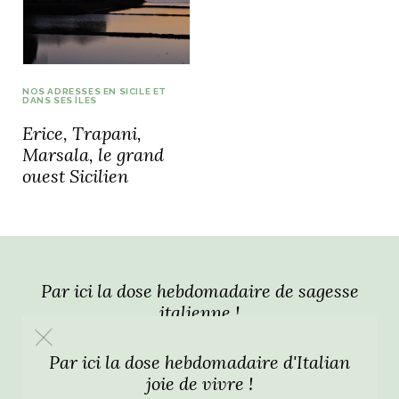
idéos
SANAT
AGE ITALIEN
LE DÉCOR ITALIEN
SUBLIME !
NOS ADRESSES EN SICILE ET
 DEMAIN
DANS SES ÎLES
NCONTRER
LIRE
Erice, Trapani,
OYAGER
YSELF AND I
WEBSERIE
Marsala, le grand
 ET FUGUEUSES
ouest Sicilien
 journal
Dolce Follia
ian
joie de vivre
TALIEN
ARTISANAT ITALIEN
ignages
e bord
LIRE
IEW, Lucia
Les cuirs de
outils
Toscane
Par ici la dose hebdomadaire de sagesse
italienne !
Par ici la dose hebdomadaire d'Italian
joie de vivre !