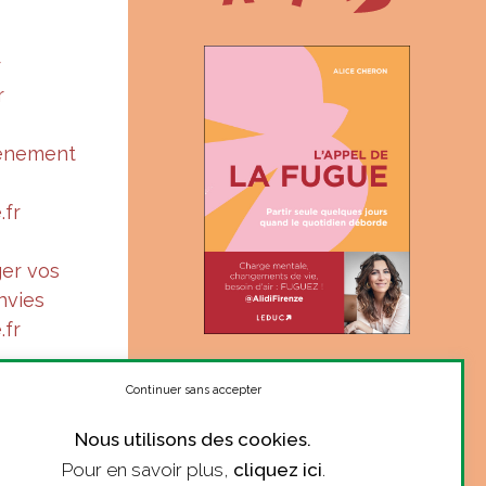
r
r
vénement
.fr
ger vos
nvies
.fr
« Suis-je à ma juste place ?
Le ton complice et sincère
Continuer sans accepter
d’Alice donne le courage de
Nous utilisons des cookies.
se poser la question. »
Pour en savoir plus,
cliquez ici
.
Marie Robert, philosophe