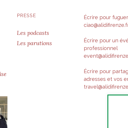
PRESSE
Écrire pour fugue
ciao@alidifirenze.f
Les podcasts
Écrire pour un é
Les parutions
professionnel
event@alidifirenze
Écrire pour parta
ise
adresses et vos e
travel@alidifirenze