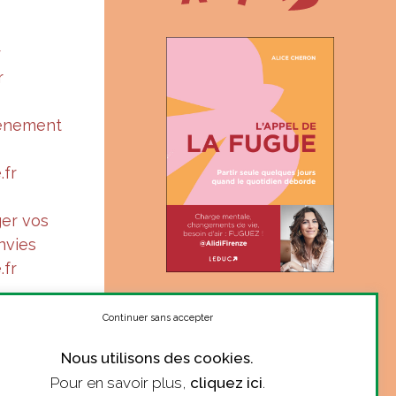
r
r
vénement
.fr
ger vos
nvies
.fr
« Suis-je à ma juste place ?
Le ton complice et sincère
Continuer sans accepter
d’Alice donne le courage de
Nous utilisons des cookies.
se poser la question. »
Pour en savoir plus,
cliquez ici
.
Marie Robert, philosophe