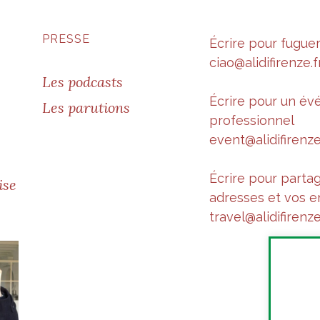
PRESSE
Écrire pour fugue
ciao@alidifirenze.f
Les podcasts
Écrire pour un é
Les parutions
professionnel
event@alidifirenze
Écrire pour parta
ise
adresses et vos e
travel@alidifirenze