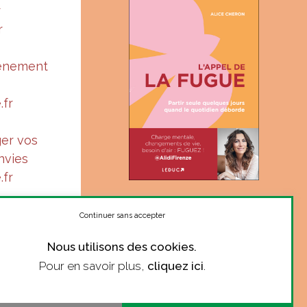
r
r
vénement
.fr
ger vos
nvies
.fr
« Suis-je à ma juste place ?
Le ton complice et sincère
Continuer sans accepter
d’Alice donne le courage de
Nous utilisons des cookies.
se poser la question. »
Pour en savoir plus,
cliquez ici
.
Marie Robert, philosophe