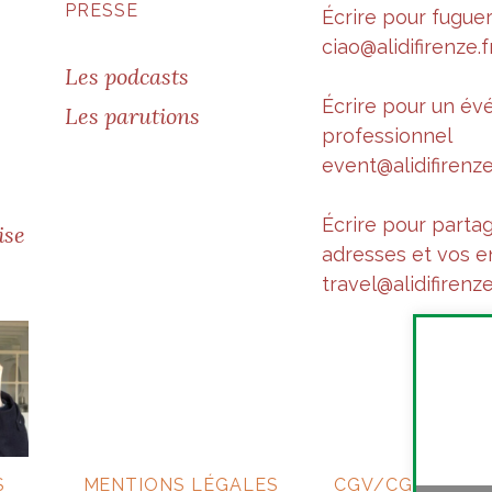
PRESSE
Écrire pour fugue
ciao@alidifirenze.f
Les podcasts
Écrire pour un é
Les parutions
professionnel
event@alidifirenze
Écrire pour parta
ise
adresses et vos e
travel@alidifirenze
S
MENTIONS LÉGALES
CGV/CGU