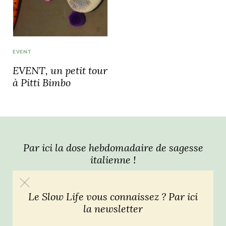
idéos
SANAT
AGE ITALIEN
LE DÉCOR ITALIEN
SUBLIME !
EVENT
 DEMAIN
EVENT, un petit tour
NCONTRER
LIRE
OYAGER
à Pitti Bimbo
YSELF AND I
WEBSERIE
 ET FUGUEUSES
 journal
Dolce Follia
ian
joie de vivre
TALIEN
ARTISANAT ITALIEN
ignages
e bord
LIRE
IEW, Lucia
Les cuirs de
outils
Toscane
Par ici la dose hebdomadaire de sagesse
italienne !
Le Slow Life vous connaissez ? Par ici
la newsletter