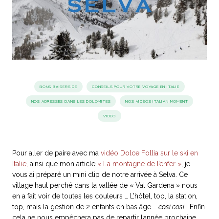
idéos
SANAT
AGE ITALIEN
LE DÉCOR ITALIEN
SUBLIME !
 DEMAIN
NCONTRER
LIRE
OYAGER
YSELF AND I
WEBSERIE
BONS BAISERS DE
CONSEILS POUR VOTRE VOYAGE EN ITALIE
 ET FUGUEUSES
 journal
Dolce Follia
ian
joie de vivre
NOS ADRESSES DANS LES DOLOMITES
NOS VIDÉOS ITALIAN MOMENT
TALIEN
ARTISANAT ITALIEN
ignages
e bord
LIRE
VIDEO
IEW, Lucia
Les cuirs de
outils
Toscane
Pour aller de paire avec ma
vidéo Dolce Follia sur le ski en
Italie,
ainsi que mon article
« La montagne de l’enfer »
, je
vous ai préparé un mini clip de notre arrivée à Selva. Ce
village haut perché dans la vallée de « Val Gardena » nous
en a fait voir de toutes les couleurs … L’hôtel, top, la station,
top, mais la gestion de 2 enfants en bas âge …
cosi cosi
! Enfin
cela ne nous empêchera pas de repartir l’année prochaine