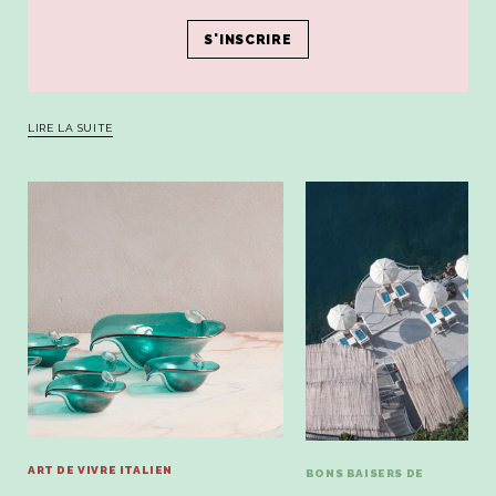
RAVENNE CITY-GUIDE
24h de choc à Ravenne, la ville des mosaïques, des "piadine" et
d'un certain savoir-vivre.
LIRE LA SUITE
ART DE VIVRE ITALIEN
BONS BAISERS DE