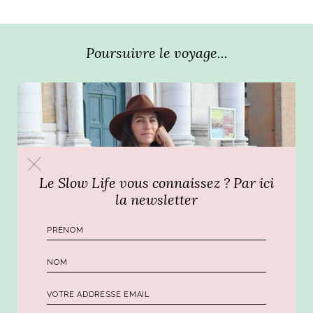
ART DE VIVRE ITALIEN
on du
Notre palette
marbré
Virtuosa Venezia
Poursuivre le voyage...
Le Slow Life vous connaissez ? Par ici
la newsletter
S ART ET DESIGN
Florentine
BONS BAISERS DE