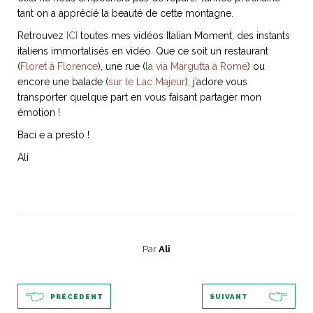
tant on a apprécié la beauté de cette montagne.
Retrouvez
ICI
toutes mes vidéos Italian Moment, des instants
italiens immortalisés en vidéo. Que ce soit un restaurant
(
Floret à Florence
), une rue (
la via Margutta à Rome
) ou
NOS ARTICLES ART ET DESIGN
encore une balade (
sur le Lac Majeur
), j’adore vous
rasse
Burano, la palette
transporter quelque part en vous faisant partager mon
mne
de tous les
émotion !
superlatifs
Baci e a presto !
Ali
Par
Ali
PRÉCÉDENT
SUIVANT