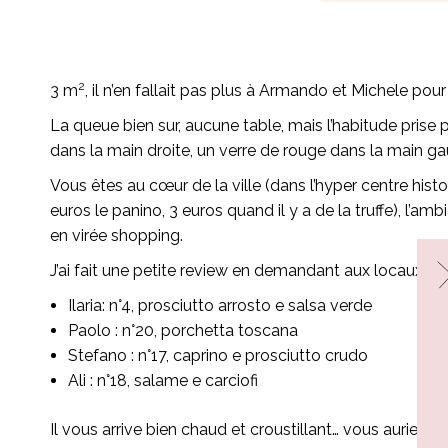
2
3 m
, il n’en fallait pas plus à Armando et Michele pou
La queue bien sur, aucune table, mais l’habitude prise 
dans la main droite, un verre de rouge dans la main g
Vous êtes au cœur de la ville (dans l’hyper centre his
euros le panino, 3 euros quand il y a de la truffe), l’
en virée shopping.
J’ai fait une petite review en demandant aux locaux leu
Ilaria: n°4, prosciutto arrosto e salsa verde
Paolo : n°20, porchetta toscana
Stefano : n°17, caprino e prosciutto crudo
Ali : n°18, salame e carciofi
Il vous arrive bien chaud et croustillant… vous auriez ra