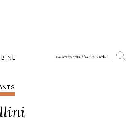
vacances inoubliables, carbo...
OBINE
RANTS
lini