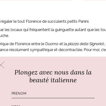
r régaler le tout Florence de succulents petits Panini.
par les locaux qui fréquentent la guinguette autant que les tou
auche.
torique de Florence entre le Duomo et la
piazza della Signoria
)
ambiance résolument sympathique et décontractée. Pour moi, c’
r panino préféré :
Plongez avec nous dans la
beauté italienne
ison d’y déjeuner tous les midis.