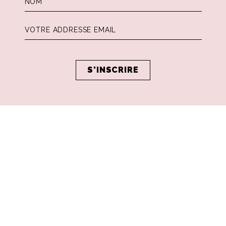
ée Gucci.
à 19h