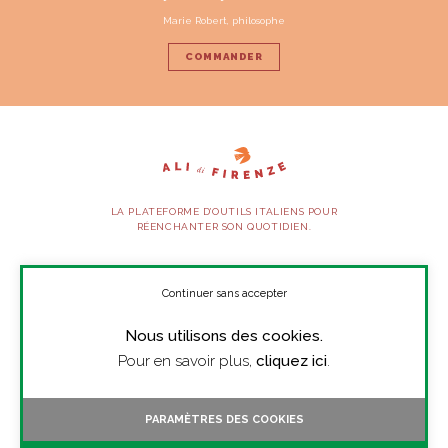
Marie Robert, philosophe
COMMANDER
LA PLATEFORME D’OUTILS ITALIENS POUR
RÉENCHANTER SON QUOTIDIEN.
SUIVEZ-NOUS
Continuer sans accepter
Nous utilisons des cookies.
À PROPOS
Pour en savoir plus,
cliquez ici
.
PRESSE
CONTACT
PARAMÈTRES DES COOKIES
TOUTES LES VIDÉOS