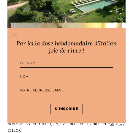
Par ici la dose hebdomadaire d'Italian
joie de vivre !
Petite précision : ce ne sont pas des rapides…. si vous aviez
un avion, passez votre chemin.
Adresse : via Ferruccio, 26, Castellina In Chianti ( Tel: +39 0577
741405)