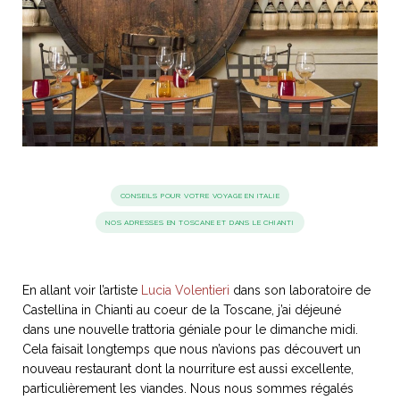
idéos
SANAT
AGE ITALIEN
LE DÉCOR ITALIEN
SUBLIME !
 DEMAIN
NCONTRER
LIRE
OYAGER
YSELF AND I
WEBSERIE
 ET FUGUEUSES
 journal
Dolce Follia
ian
joie de vivre
TALIEN
ARTISANAT ITALIEN
ignages
e bord
CONSEILS POUR VOTRE VOYAGE EN ITALIE
LIRE
IEW, Lucia
Les cuirs de
NOS ADRESSES EN TOSCANE ET DANS LE CHIANTI
outils
Toscane
En allant voir l’artiste
Lucia Volentieri
dans son laboratoire de
Castellina in Chianti au coeur de la Toscane, j’ai déjeuné
dans une nouvelle trattoria géniale pour le dimanche midi.
Cela faisait longtemps que nous n’avions pas découvert un
nouveau restaurant dont la nourriture est aussi excellente,
particulièrement les viandes. Nous nous sommes régalés