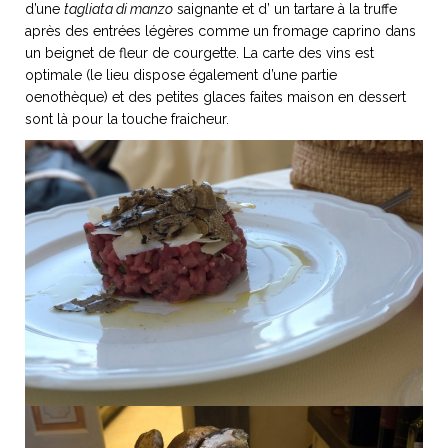
d’une
tagliata di manzo
saignante et d’ un tartare à la truffe
après des entrées légères comme un fromage caprino dans
un beignet de fleur de courgette. La carte des vins est
optimale (le lieu dispose également d’une partie
oenothèque) et des petites glaces faites maison en dessert
NOS ARTICLES ART ET DESIGN
sont là pour la touche fraicheur.
rasse
Burano, la palette
mne
de tous les
superlatifs