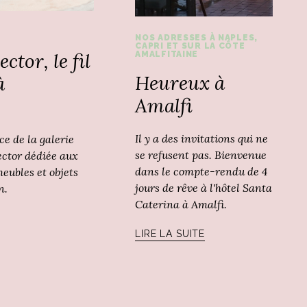
NOS ADRESSES À NAPLES,
CAPRI ET SUR LA CÔTE
ctor, le fil
AMALFITAINE
Heureux à
à
Amalfi
Il y a des invitations qui ne
ce de la galerie
se refusent pas. Bienvenue
ector dédiée aux
dans le compte-rendu de 4
eubles et objets
jours de rêve à l'hôtel Santa
n.
Caterina à Amalfi.
LIRE LA SUITE