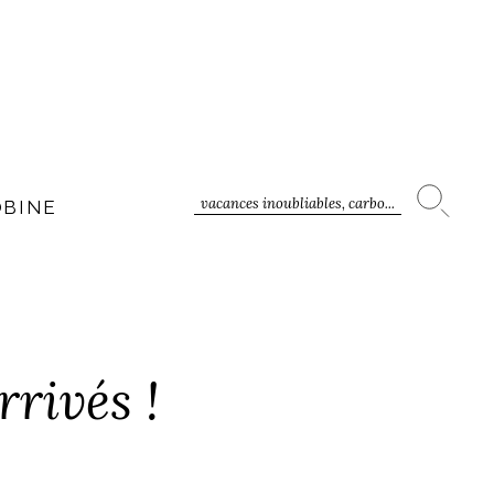
vacances inoubliables, carbo...
OBINE
rivés !