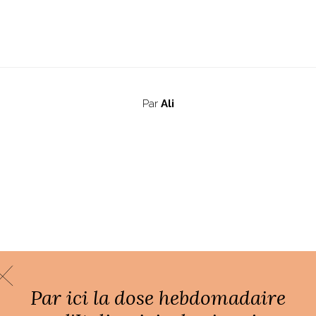
Par
Ali
Par ici la dose hebdomadaire