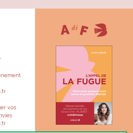
r
r
vénement
.fr
ger vos
nvies
.fr