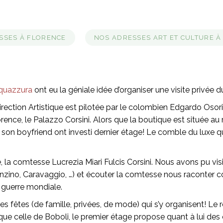
SSES À FLORENCE
NOS ADRESSES ART ET CULTURE À
quazzura
ont eu la géniale idée d’organiser une visite privée 
ction Artistique est pilotée par le colombien Edgardo Osorio
ence, le Palazzo Corsini. Alors que la boutique est située au 
t son boyfriend ont investi dernier étage! Le comble du luxe q
é, la comtesse Lucrezia Miari Fulcis Corsini. Nous avons pu vi
, Bronzino, Caravaggio, …) et écouter la comtesse nous raconte
 guerre mondiale.
es fêtes (de famille, privées, de mode) qui s’y organisent! 
que celle de Boboli, le premier étage propose quant à lui de