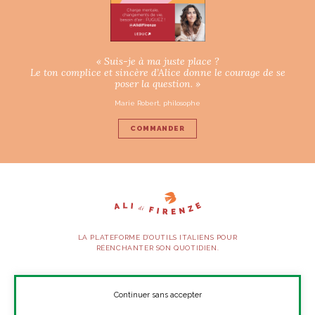
« Suis-je à ma juste place ?
Le ton complice et sincère d’Alice donne le courage de se
poser la question. »
Marie Robert, philosophe
COMMANDER
LA PLATEFORME D’OUTILS ITALIENS POUR
RÉENCHANTER SON QUOTIDIEN.
SUIVEZ-NOUS
Continuer sans accepter