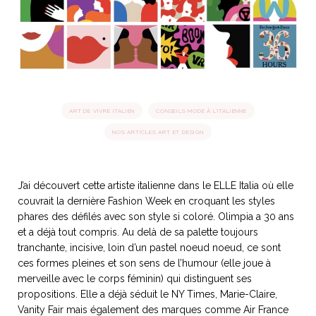
idéos
SANAT
AGE ITALIEN
LE DÉCOR ITALIEN
SUBLIME !
 DEMAIN
NCONTRER
LIRE
OYAGER
ART DE VIVRE ITALIEN
CONSEILS MODE À L'ITALIENNE
YSELF AND I
WEBSERIE
NOS ARTICLES ART ET DESIGN
 ET FUGUEUSES
 journal
Dolce Follia
ian
joie de vivre
TALIEN
ARTISANAT ITALIEN
ignages
e bord
LIRE
IEW, Lucia
Les cuirs de
outils
J’ai découvert cette artiste italienne dans le ELLE Italia où elle
Toscane
couvrait la dernière Fashion Week en croquant les styles
phares des défilés avec son style si coloré. Olimpia a 30 ans
et a déjà tout compris. Au delà de sa palette toujours
tranchante, incisive, loin d’un pastel noeud noeud, ce sont
ces formes pleines et son sens de l’humour (elle joue à
merveille avec le corps féminin) qui distinguent ses
propositions. Elle a déjà séduit le NY Times, Marie-Claire,
Vanity Fair mais également des marques comme Air France