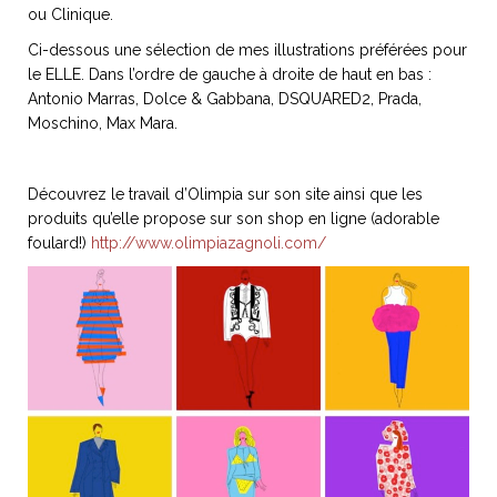
ou Clinique.
Ci-dessous une sélection de mes illustrations préférées pour
le ELLE. Dans l’ordre de gauche à droite de haut en bas :
Antonio Marras, Dolce & Gabbana, DSQUARED2, Prada,
NOS ARTICLES ART ET DESIGN
Moschino, Max Mara.
rasse
Burano, la palette
mne
de tous les
Découvrez le travail d’Olimpia sur son site ainsi que les
superlatifs
produits qu’elle propose sur son shop en ligne (adorable
foulard!)
http://www.olimpiazagnoli.com/